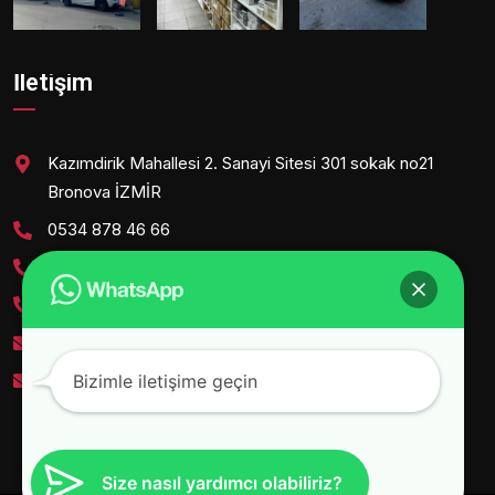
İletişim
Kazımdirik Mahallesi 2. Sanayi Sitesi 301 sokak no21
Bronova İZMİR
0534 878 46 66
0534 273 04 87
0535 625 39 86
egenissanyedekparca@gmail.com
caglayan.polat@hotmail.com
Bizimle iletişime geçin
Size nasıl yardımcı olabiliriz?