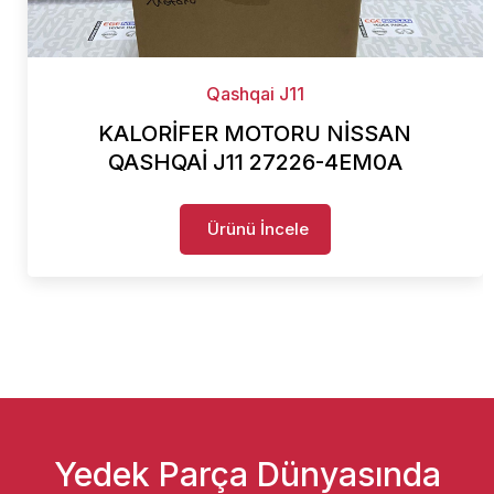
Qashqai J11
KALORİFER MOTORU NİSSAN
QASHQAİ J11 27226-4EM0A
Ürünü İncele
Yedek Parça Dünyasında