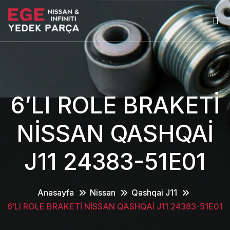
6’LI ROLE BRAKETİ
NİSSAN QASHQAİ
J11 24383-51E01
Anasayfa
Nissan
Qashqai J11
6’LI ROLE BRAKETİ NİSSAN QASHQAİ J11 24383-51E01