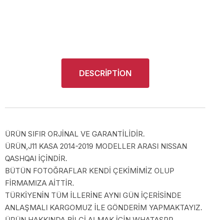
DESCRIPTION
ÜRÜN SIFIR ORJİNAL VE GARANTİLİDİR.
ÜRÜN,J11 KASA 2014-2019 MODELLER ARASI NISSAN
QASHQAI İÇİNDİR.
BÜTÜN FOTOĞRAFLAR KENDİ ÇEKİMİMİZ OLUP
FİRMAMIZA AİTTİR.
TÜRKİYENİN TÜM İLLERİNE AYNI GÜN İÇERİSİNDE
ANLAŞMALI KARGOMUZ İLE GÖNDERİM YAPMAKTAYIZ.
ÜRÜN HAKKINDA BİLGİ ALMAK İÇİN WHATASPP