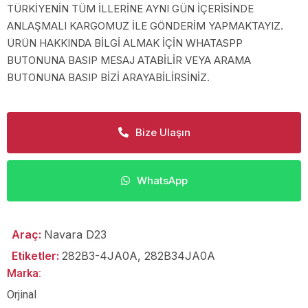
TÜRKİYENİN TÜM İLLERİNE AYNI GÜN İÇERİSİNDE
ANLAŞMALI KARGOMUZ İLE GÖNDERİM YAPMAKTAYIZ.
ÜRÜN HAKKINDA BİLGİ ALMAK İÇİN WHATASPP
BUTONUNA BASIP MESAJ ATABİLİR VEYA ARAMA
BUTONUNA BASIP BİZİ ARAYABİLİRSİNİZ.
Bize Ulaşın
WhatsApp
Araç:
Navara D23
Etiketler:
282B3-4JA0A
,
282B34JA0A
Marka:
Orjinal