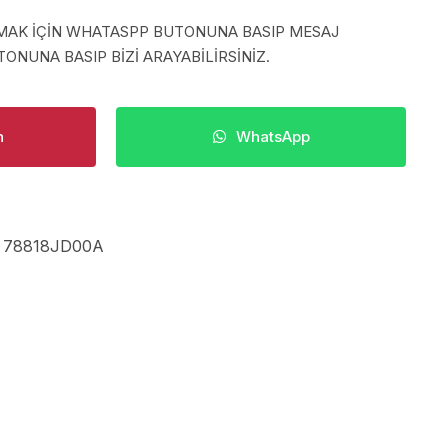
LMAK İÇİN WHATASPP BUTONUNA BASIP MESAJ
ONUNA BASIP BİZİ ARAYABİLİRSİNİZ.
n
WhatsApp
,
78818JD00A