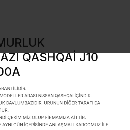
MURLUK
ZI QASHQAİ J10
00A
ARANTİLİDİR.
 MODELLER ARASI NISSAN QASHQAI İÇİNDİR.
K DAVLUMBAZIDIR. ÜRÜNÜN DİĞER TARAFI DA
TUR.
İ ÇEKİMİMİZ OLUP FİRMAMIZA AİTTİR.
E AYNI GÜN İÇERİSİNDE ANLAŞMALI KARGOMUZ İLE