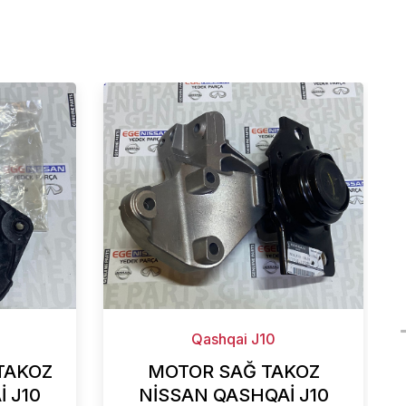
Qashqai J10
TAKOZ
MOTOR SAĞ TAKOZ
 J10
NİSSAN QASHQAİ J10