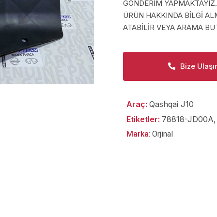
GÖNDERİM YAPMAKTAYIZ.
ÜRÜN HAKKINDA BİLGİ A
ATABİLİR VEYA ARAMA BUT
Bize Ulaşı
Araç:
Qashqai J10
Etiketler:
78818-JD00A
Marka:
Orjinal