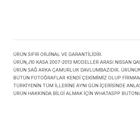
ÜRÜN SIFIR ORJİNAL VE GARANTİLİDİR.
ÜRÜN,J10 KASA 2007-2013 MODELLER ARASI NISSAN QAS
ÜRÜN SAĞ ARKA ÇAMURLUK DAVLUMBAZIDIR. ÜRÜNÜN
BÜTÜN FOTOĞRAFLAR KENDİ ÇEKİMİMİZ OLUP FİRMAMI
TÜRKİYENİN TÜM İLLERİNE AYNI GÜN İÇERİSİNDE AN
ÜRÜN HAKKINDA BİLGİ ALMAK İÇİN WHATASPP BUTONUN