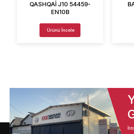
QASHQAİ J10 54459-
B
EN10B
Ürünü İncele
Y
G
İht