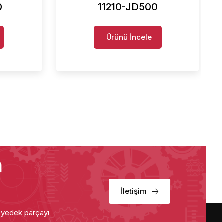
0
11210-JD500
Ürünü İncele
a
İletişim
u yedek parçayı