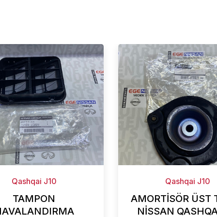
Qashqai J10
Qashqai J10
TAMPON
AMORTİSÖR ÜST 
HAVALANDIRMA
NİSSAN QASHQAİ