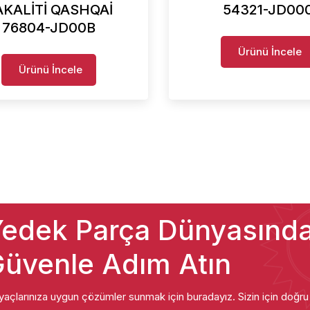
AKALİTİ QASHQAİ
54321-JD00
76804-JD00B
Ürünü İncele
Ürünü İncele
edek Parça Dünyasınd
üvenle Adım Atın
iyaçlarınıza uygun çözümler sunmak için buradayız. Sizin için doğr