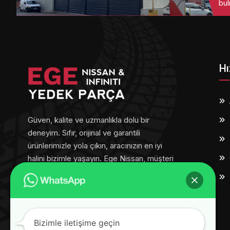
bul
Hı
Güven, kalite ve uzmanlıkla dolu bir
deneyim. Sıfır, orijinal ve garantili
ürünlerimizle yola çıkın, aracınızın en iyi
halini bizimle yaşayın. Ege Nissan, müşteri
memnuniyetini her adımda ön planda
tutar.
Bizimle iletişime geçin