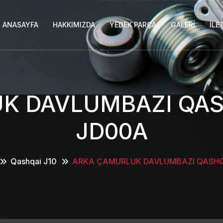
ANASAYFA
HAKKIMIZDA
YEDEK PARÇA
GALERI
İLE
 DAVLUMBAZI QASH
JD00A
Qashqai J10
ARKA ÇAMURLUK DAVLUMBAZI QASHQA