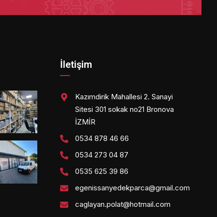
İletişim
Kazımdirik Mahallesi 2. Sanayi
Sitesi 301 sokak no21 Bronova
İZMİR
0534 878 46 66
0534 273 04 87
0535 625 39 86
egenissanyedekparca@gmail.com
caglayan.polat@hotmail.com