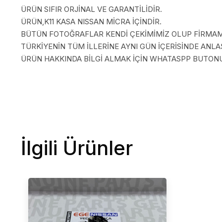
ÜRÜN SIFIR ORJİNAL VE GARANTİLİDİR.
ÜRÜN,K11 KASA NISSAN MİCRA İÇİNDİR.
BÜTÜN FOTOĞRAFLAR KENDİ ÇEKİMİMİZ OLUP FİRMAMI
TÜRKİYENİN TÜM İLLERİNE AYNI GÜN İÇERİSİNDE AN
ÜRÜN HAKKINDA BİLGİ ALMAK İÇİN WHATASPP BUTONUN
İlgili Ürünler