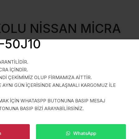
KOLU NİSSAN MİCRA
0-50J10
ARANTİLİDİR.
CRA İÇİNDİR.
İ ÇEKİMİMİZ OLUP FİRMAMIZA AİTTİR.
E AYNI GÜN İÇERİSİNDE ANLAŞMALI KARGOMUZ İLE
LMAK İÇİN WHATASPP BUTONUNA BASIP MESAJ
ONUNA BASIP BİZİ ARAYABİLİRSİNİZ.
n
WhatsApp