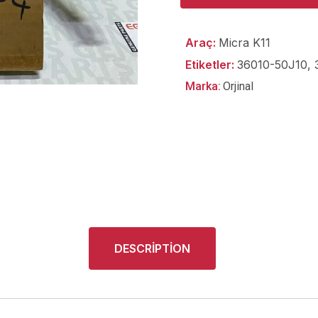
Araç:
Micra K11
Etiketler:
36010-50J10
,
Marka:
Orjinal
DESCRIPTION