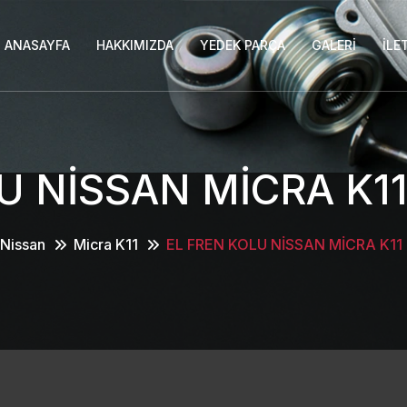
ANASAYFA
HAKKIMIZDA
YEDEK PARÇA
GALERI
İLE
U NİSSAN MİCRA K11
Nissan
Micra K11
EL FREN KOLU NİSSAN MİCRA K11