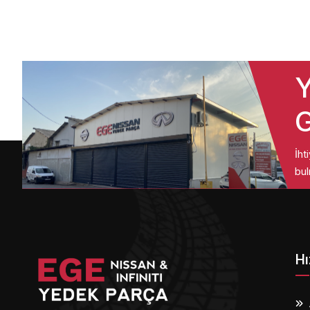
Y
G
İht
bul
Hı