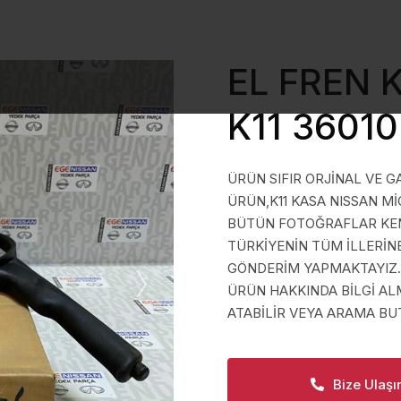
EL FREN 
K11 3601
ÜRÜN SIFIR ORJİNAL VE G
ÜRÜN,K11 KASA NISSAN Mİ
BÜTÜN FOTOĞRAFLAR KEND
TÜRKİYENİN TÜM İLLERİN
GÖNDERİM YAPMAKTAYIZ.
ÜRÜN HAKKINDA BİLGİ A
ATABİLİR VEYA ARAMA BUT
Bize Ulaşı