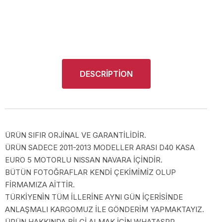
DESCRIPTION
ÜRÜN SIFIR ORJİNAL VE GARANTİLİDİR.
ÜRÜN SADECE 2011-2013 MODELLER ARASI D40 KASA
EURO 5 MOTORLU NISSAN NAVARA İÇİNDİR.
BÜTÜN FOTOĞRAFLAR KENDİ ÇEKİMİMİZ OLUP
FİRMAMIZA AİTTİR.
TÜRKİYENİN TÜM İLLERİNE AYNI GÜN İÇERİSİNDE
ANLAŞMALI KARGOMUZ İLE GÖNDERİM YAPMAKTAYIZ.
ÜRÜN HAKKINDA BİLGİ ALMAK İÇİN WHATASPP