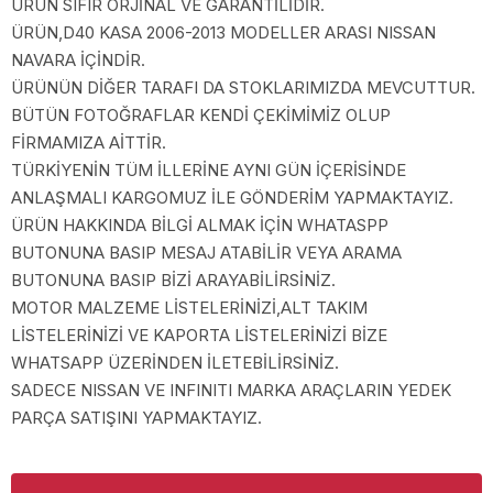
ÜRÜN SIFIR ORJİNAL VE GARANTİLİDİR.
ÜRÜN,D40 KASA 2006-2013 MODELLER ARASI NISSAN
NAVARA İÇİNDİR.
ÜRÜNÜN DİĞER TARAFI DA STOKLARIMIZDA MEVCUTTUR.
BÜTÜN FOTOĞRAFLAR KENDİ ÇEKİMİMİZ OLUP
FİRMAMIZA AİTTİR.
TÜRKİYENİN TÜM İLLERİNE AYNI GÜN İÇERİSİNDE
ANLAŞMALI KARGOMUZ İLE GÖNDERİM YAPMAKTAYIZ.
ÜRÜN HAKKINDA BİLGİ ALMAK İÇİN WHATASPP
BUTONUNA BASIP MESAJ ATABİLİR VEYA ARAMA
BUTONUNA BASIP BİZİ ARAYABİLİRSİNİZ.
MOTOR MALZEME LİSTELERİNİZİ,ALT TAKIM
LİSTELERİNİZİ VE KAPORTA LİSTELERİNİZİ BİZE
WHATSAPP ÜZERİNDEN İLETEBİLİRSİNİZ.
SADECE NISSAN VE INFINITI MARKA ARAÇLARIN YEDEK
PARÇA SATIŞINI YAPMAKTAYIZ.