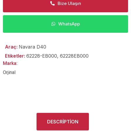
Bize Ulaşın
WhatsApp
Araç:
Navara D40
Etiketler:
62228-EB000
,
62228EB000
Marka:
Orjinal
DESCRIPTION