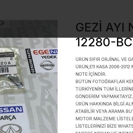
GEZİ AYI
12280-B
ÜRÜN SIFIR ORJİNAL VE G
ÜRÜN,E11 KASA 2006-2012
NOTE İÇİNDİR.
BÜTÜN FOTOĞRAFLAR KEND
TÜRKİYENİN TÜM İLLERİN
GÖNDERİM YAPMAKTAYIZ.
ÜRÜN HAKKINDA BİLGİ A
ATABİLİR VEYA ARAMA BUT
MOTOR MALZEME LİSTELER
LİSTELERİNİZİ BİZE WHAT