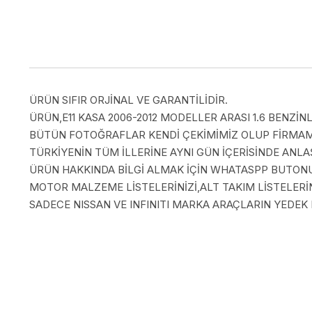
ÜRÜN SIFIR ORJİNAL VE GARANTİLİDİR.
ÜRÜN,E11 KASA 2006-2012 MODELLER ARASI 1.6 BENZİN
BÜTÜN FOTOĞRAFLAR KENDİ ÇEKİMİMİZ OLUP FİRMAMI
TÜRKİYENİN TÜM İLLERİNE AYNI GÜN İÇERİSİNDE AN
ÜRÜN HAKKINDA BİLGİ ALMAK İÇİN WHATASPP BUTONUN
MOTOR MALZEME LİSTELERİNİZİ,ALT TAKIM LİSTELERİN
SADECE NISSAN VE INFINITI MARKA ARAÇLARIN YEDEK 