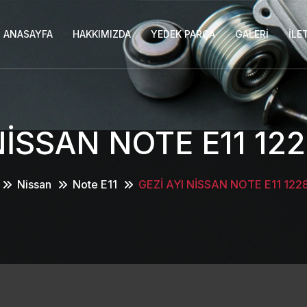
ANASAYFA
HAKKIMIZDA
YEDEK PARÇA
GALERI
İLE
 NİSSAN NOTE E11 12
Nissan
Note E11
GEZİ AYI NİSSAN NOTE E11 12