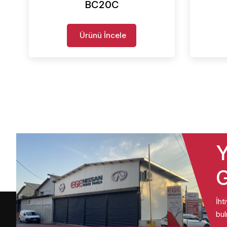
BC20C
Ürünü İncele
Y
G
İht
bul