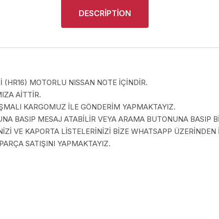
DESCRIPTION
Lİ (HR16) MOTORLU NISSAN NOTE İÇİNDİR.
ZA AİTTİR.
LAŞMALI KARGOMUZ İLE GÖNDERİM YAPMAKTAYIZ.
A BASIP MESAJ ATABİLİR VEYA ARAMA BUTONUNA BASIP BİZ
İZİ VE KAPORTA LİSTELERİNİZİ BİZE WHATSAPP ÜZERİNDEN İ
PARÇA SATIŞINI YAPMAKTAYIZ.