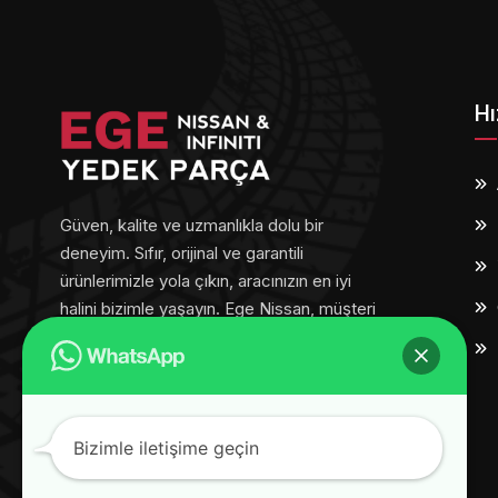
Hı
Güven, kalite ve uzmanlıkla dolu bir
deneyim. Sıfır, orijinal ve garantili
ürünlerimizle yola çıkın, aracınızın en iyi
halini bizimle yaşayın. Ege Nissan, müşteri
memnuniyetini her adımda ön planda
tutar.
Bizimle iletişime geçin