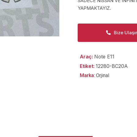
SADECE NISSAN VE INFINI
YAPMAKTAYIZ.
Bize Ulaşı
Araç:
Note E11
Etiket:
12280-BC20A
Marka:
Orjinal