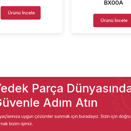
BX00A
Ürünü İncele
Ürünü İncele
edek Parça Dünyasınd
üvenle Adım Atın
iyaçlarınıza uygun çözümler sunmak için buradayız. Sizin için doğr
mak bizim işimiz.