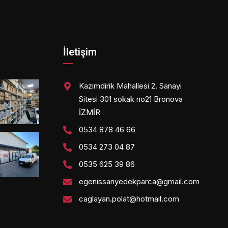
İletişim
Kazımdirik Mahallesi 2. Sanayi
Sitesi 301 sokak no21 Bronova
İZMİR
0534 878 46 66
0534 273 04 87
0535 625 39 86
egenissanyedekparca@gmail.com
caglayan.polat@hotmail.com