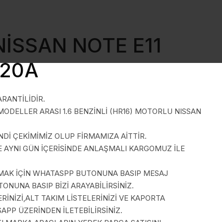
 NİSSAN NOTE E11
C20A
ARANTİLİDİR.
 MODELLER ARASI 1.6 BENZİNLİ (HR16) MOTORLU NISSAN
İ ÇEKİMİMİZ OLUP FİRMAMIZA AİTTİR.
E AYNI GÜN İÇERİSİNDE ANLAŞMALI KARGOMUZ İLE
LMAK İÇİN WHATASPP BUTONUNA BASIP MESAJ
ONUNA BASIP BİZİ ARAYABİLİRSİNİZ.
İNİZİ,ALT TAKIM LİSTELERİNİZİ VE KAPORTA
SAPP ÜZERİNDEN İLETEBİLİRSİNİZ.