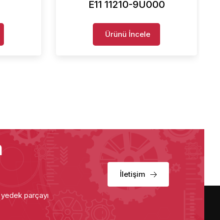
E11 11210-9U000
Ürünü İncele
a
İletişim
u yedek parçayı