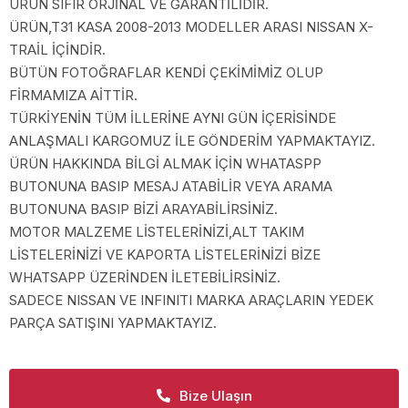
ÜRÜN SIFIR ORJİNAL VE GARANTİLİDİR.
ÜRÜN,T31 KASA 2008-2013 MODELLER ARASI NISSAN X-
TRAİL İÇİNDİR.
BÜTÜN FOTOĞRAFLAR KENDİ ÇEKİMİMİZ OLUP
FİRMAMIZA AİTTİR.
TÜRKİYENİN TÜM İLLERİNE AYNI GÜN İÇERİSİNDE
ANLAŞMALI KARGOMUZ İLE GÖNDERİM YAPMAKTAYIZ.
ÜRÜN HAKKINDA BİLGİ ALMAK İÇİN WHATASPP
BUTONUNA BASIP MESAJ ATABİLİR VEYA ARAMA
BUTONUNA BASIP BİZİ ARAYABİLİRSİNİZ.
MOTOR MALZEME LİSTELERİNİZİ,ALT TAKIM
LİSTELERİNİZİ VE KAPORTA LİSTELERİNİZİ BİZE
WHATSAPP ÜZERİNDEN İLETEBİLİRSİNİZ.
SADECE NISSAN VE INFINITI MARKA ARAÇLARIN YEDEK
PARÇA SATIŞINI YAPMAKTAYIZ.
Bize Ulaşın