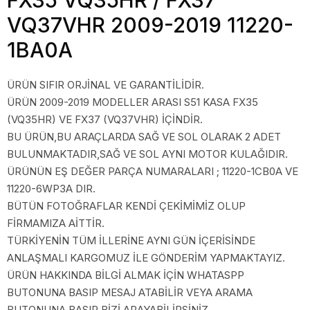
VQ37VHR 2009-2019 11220-
1BA0A
ÜRÜN SIFIR ORJİNAL VE GARANTİLİDİR.
ÜRÜN 2009-2019 MODELLER ARASI S51 KASA FX35
(VQ35HR) VE FX37 (VQ37VHR) İÇİNDİR.
BU ÜRÜN,BU ARAÇLARDA SAĞ VE SOL OLARAK 2 ADET
BULUNMAKTADIR,SAĞ VE SOL AYNI MOTOR KULAĞIDIR.
ÜRÜNÜN EŞ DEĞER PARÇA NUMARALARI ; 11220-1CB0A VE
11220-6WP3A DIR.
BÜTÜN FOTOĞRAFLAR KENDİ ÇEKİMİMİZ OLUP
FİRMAMIZA AİTTİR.
TÜRKİYENİN TÜM İLLERİNE AYNI GÜN İÇERİSİNDE
ANLAŞMALI KARGOMUZ İLE GÖNDERİM YAPMAKTAYIZ.
ÜRÜN HAKKINDA BİLGİ ALMAK İÇİN WHATASPP
BUTONUNA BASIP MESAJ ATABİLİR VEYA ARAMA
BUTONUNA BASIP BİZİ ARAYABİLİRSİNİZ.