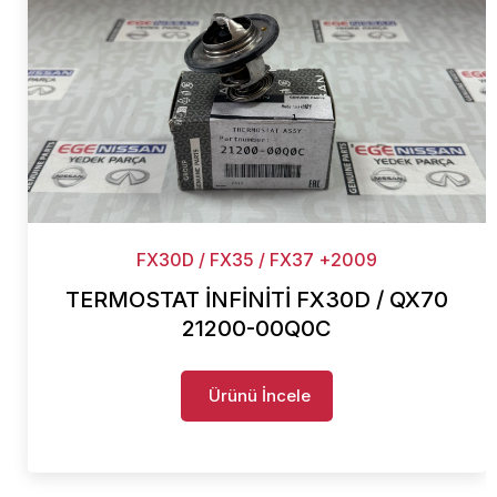
FX30D / FX35 / FX37 +2009
TERMOSTAT İNFİNİTİ FX30D / QX70
21200-00Q0C
Ürünü İncele