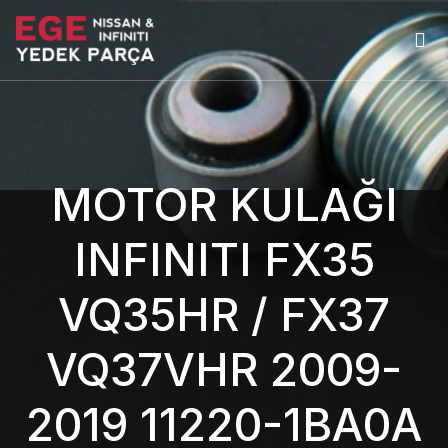
MOTOR KULAĞI
INFINITI FX35
VQ35HR / FX37
VQ37VHR 2009-
2019 11220-1BA0A