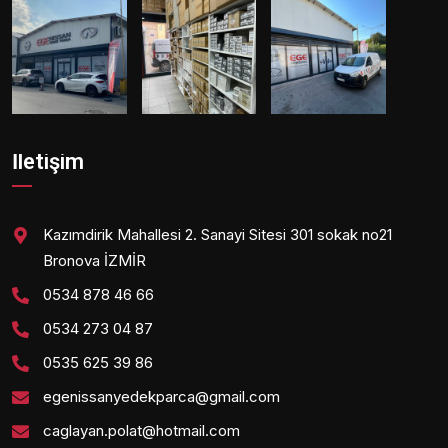
İletişim
Kazımdirik Mahallesi 2. Sanayi Sitesi 301 sokak no21
Bronova İZMİR
0534 878 46 66
0534 273 04 87
0535 625 39 86
egenissanyedekparca@gmail.com
caglayan.polat@hotmail.com