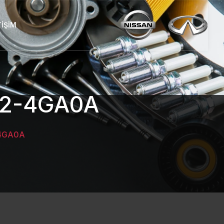
TIŞIM
92-4GA0A
-4GA0A