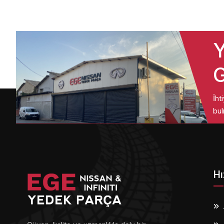
Y
G
İht
bul
Hı