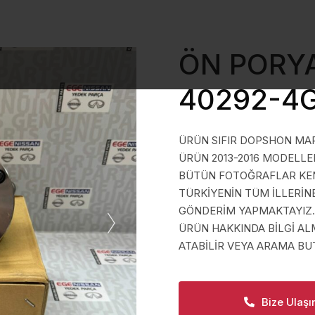
ÖN PORYA
40292-4
ÜRÜN SIFIR DOPSHON MAR
ÜRÜN 2013-2016 MODELLER 
BÜTÜN FOTOĞRAFLAR KEND
TÜRKİYENİN TÜM İLLERİN
GÖNDERİM YAPMAKTAYIZ.
ÜRÜN HAKKINDA BİLGİ A
ATABİLİR VEYA ARAMA BUT
Bize Ulaşı