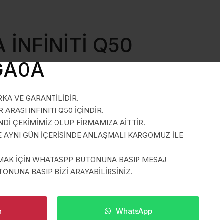
 İNFİNİTİ Q50
GA0A
KA VE GARANTİLİDİR.
ARASI INFINITI Q50 İÇİNDİR.
İ ÇEKİMİMİZ OLUP FİRMAMIZA AİTTİR.
E AYNI GÜN İÇERİSİNDE ANLAŞMALI KARGOMUZ İLE
LMAK İÇİN WHATASPP BUTONUNA BASIP MESAJ
ONUNA BASIP BİZİ ARAYABİLİRSİNİZ.
n
WhatsApp