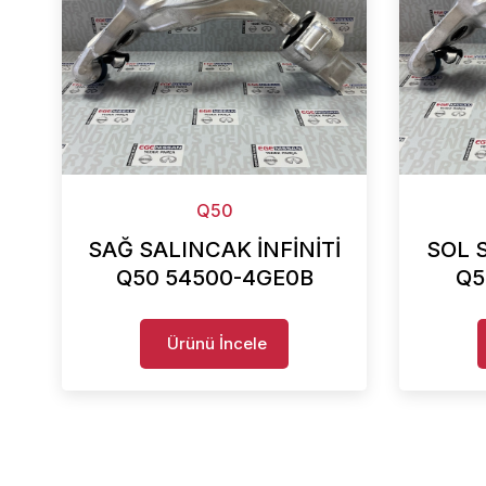
Q50
SAĞ SALINCAK İNFİNİTİ
SOL S
Q50 54500-4GE0B
Q5
Ürünü İncele