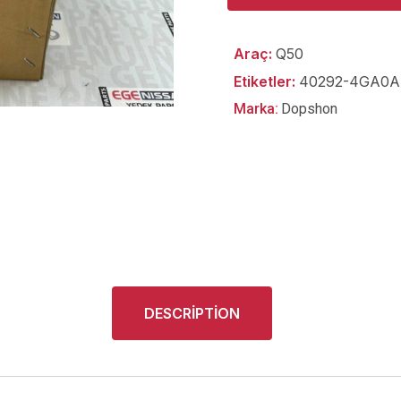
Araç:
Q50
Etiketler:
40292-4GA0A
Marka:
Dopshon
DESCRIPTION