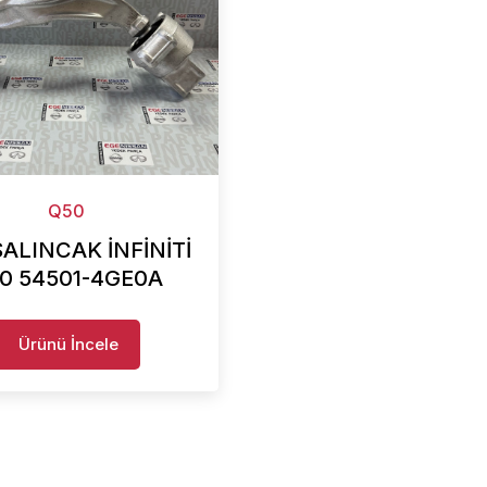
Q50
ALINCAK İNFİNİTİ
0 54501-4GE0A
Ürünü İncele