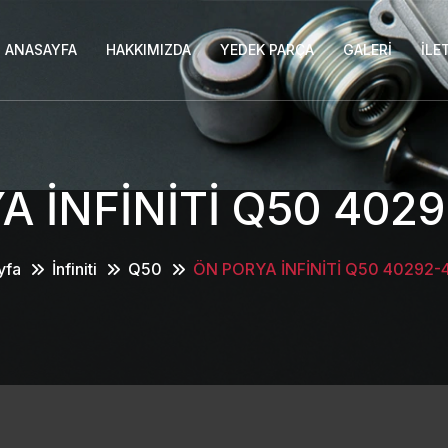
ANASAYFA
HAKKIMIZDA
YEDEK PARÇA
GALERI
İLE
A İNFİNİTİ Q50 402
yfa
İnfiniti
Q50
ÖN PORYA İNFİNİTİ Q50 40292