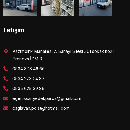
İletişim
Kazımdirik Mahallesi 2. Sanayi Sitesi 301 sokak no21
Bronova İZMİR
0534 878 46 66
0534 273 04 87
0535 625 39 86
egenissanyedekparca@gmail.com
caglayan.polat@hotmail.com