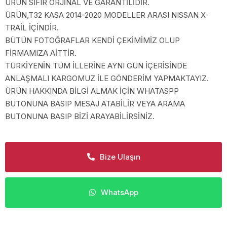
ÜRÜN SIFIR ORJİNAL VE GARANTİLİDİR.
ÜRÜN,T32 KASA 2014-2020 MODELLER ARASI NISSAN X-
TRAİL İÇİNDİR.
BÜTÜN FOTOĞRAFLAR KENDİ ÇEKİMİMİZ OLUP
FİRMAMIZA AİTTİR.
TÜRKİYENİN TÜM İLLERİNE AYNI GÜN İÇERİSİNDE
ANLAŞMALI KARGOMUZ İLE GÖNDERİM YAPMAKTAYIZ.
ÜRÜN HAKKINDA BİLGİ ALMAK İÇİN WHATASPP
BUTONUNA BASIP MESAJ ATABİLİR VEYA ARAMA
BUTONUNA BASIP BİZİ ARAYABİLİRSİNİZ.
Bize Ulaşın
WhatsApp