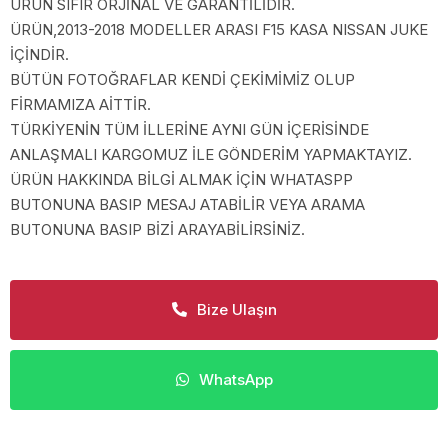
ÜRÜN SIFIR ORJİNAL VE GARANTİLİDİR.
ÜRÜN,2013-2018 MODELLER ARASI F15 KASA NISSAN JUKE
İÇİNDİR.
BÜTÜN FOTOĞRAFLAR KENDİ ÇEKİMİMİZ OLUP
FİRMAMIZA AİTTİR.
TÜRKİYENİN TÜM İLLERİNE AYNI GÜN İÇERİSİNDE
ANLAŞMALI KARGOMUZ İLE GÖNDERİM YAPMAKTAYIZ.
ÜRÜN HAKKINDA BİLGİ ALMAK İÇİN WHATASPP
BUTONUNA BASIP MESAJ ATABİLİR VEYA ARAMA
BUTONUNA BASIP BİZİ ARAYABİLİRSİNİZ.
Bize Ulaşın
WhatsApp