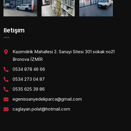
İletişim
Kazımdirik Mahallesi 2. Sanayi Sitesi 301 sokak no21
Bronova İZMİR
0534 878 46 66
0534 273 04 87
0535 625 39 86
egenissanyedekparca@gmail.com
caglayan.polat@hotmail.com