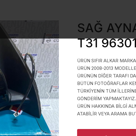
SAĞ AYNA
T31 9630
ÜRÜN SIFIR ALKAR MARKA 
ÜRÜN 2008-2013 MODELLER
ÜRÜNÜN DİĞER TARAFI D
BÜTÜN FOTOĞRAFLAR KEND
TÜRKİYENİN TÜM İLLERİN
GÖNDERİM YAPMAKTAYIZ.
ÜRÜN HAKKINDA BİLGİ A
ATABİLİR VEYA ARAMA BUT