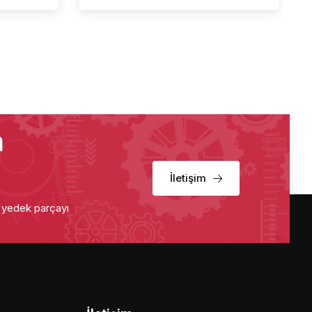
a
İletişim
u yedek parçayı