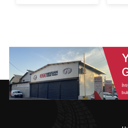
Y
G
İht
bul