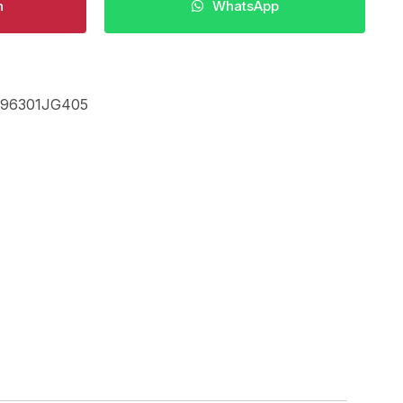
n
WhatsApp
96301JG405