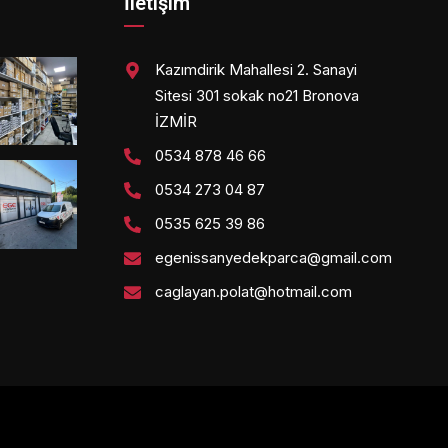
İletişim
Kazımdirik Mahallesi 2. Sanayi
Sitesi 301 sokak no21 Bronova
İZMİR
0534 878 46 66
0534 273 04 87
0535 625 39 86
egenissanyedekparca@gmail.com
caglayan.polat@hotmail.com