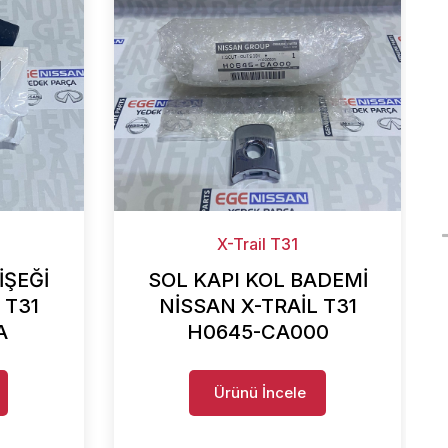
X-Trail T31
İŞEĞİ
SOL KAPI KOL BADEMİ
 T31
NİSSAN X-TRAİL T31
A
H0645-CA000
Ürünü İncele