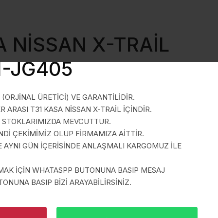
 NİSSAN X-TRAİL
1-JG405
(ORJİNAL ÜRETİCİ) VE GARANTİLİDİR.
 ARASI T31 KASA NİSSAN X-TRAİL İÇİNDİR.
A STOKLARIMIZDA MEVCUTTUR.
İ ÇEKİMİMİZ OLUP FİRMAMIZA AİTTİR.
E AYNI GÜN İÇERİSİNDE ANLAŞMALI KARGOMUZ İLE
LMAK İÇİN WHATASPP BUTONUNA BASIP MESAJ
ONUNA BASIP BİZİ ARAYABİLİRSİNİZ.