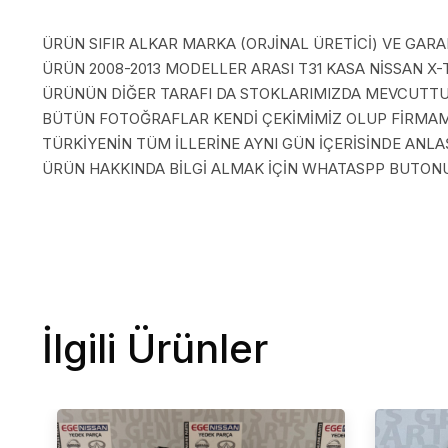
ÜRÜN SIFIR ALKAR MARKA (ORJİNAL ÜRETİCİ) VE GARAN
ÜRÜN 2008-2013 MODELLER ARASI T31 KASA NİSSAN X-T
ÜRÜNÜN DİĞER TARAFI DA STOKLARIMIZDA MEVCUTTU
BÜTÜN FOTOĞRAFLAR KENDİ ÇEKİMİMİZ OLUP FİRMAMI
TÜRKİYENİN TÜM İLLERİNE AYNI GÜN İÇERİSİNDE AN
ÜRÜN HAKKINDA BİLGİ ALMAK İÇİN WHATASPP BUTONUN
İlgili Ürünler