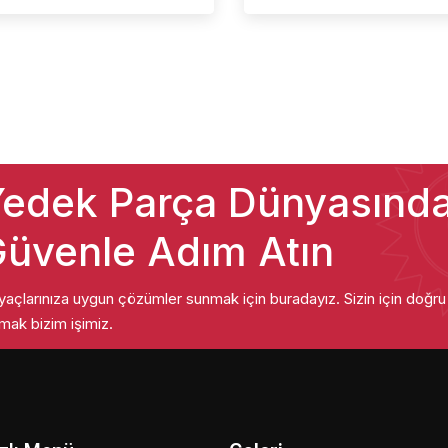
edek Parça Dünyasınd
üvenle Adım Atın
iyaçlarınıza uygun çözümler sunmak için buradayız. Sizin için doğr
mak bizim işimiz.