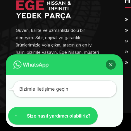
Hı
Güven, kalite ve uzmanlıkla dolu bir
deneyim. Sıfır, orijinal ve garantili
ürünlerimizle yola çıkın, aracınızın en iyi
halini bizimle yaşayın. Ege Nissan, müşteri
memnuniyetini her adımda ön planda
tutar.
Bizimle iletişime geçin
Size nasıl yardımcı olabiliriz?