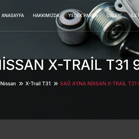
ANASAYFA
HAKKIMIZDA
YEDEK PARÇA
GALERI
İLE
İSSAN X-TRAİL T31 
Nissan
X-Trail T31
SAĞ AYNA NİSSAN X-TRAİL T31