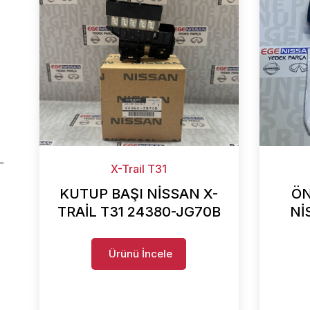
X-Trail T31
KUTUP BAŞI NİSSAN X-
ÖN
TRAİL T31 24380-JG70B
Nİ
Ürünü İncele