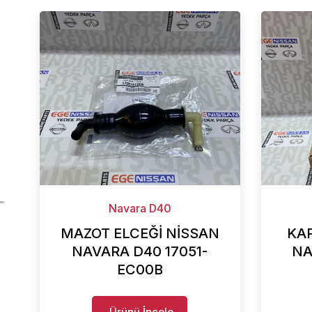
Navara D40
MAZOT ELCEĞİ NİSSAN
KAP
NAVARA D40 17051-
NA
EC00B
Ürünü İncele