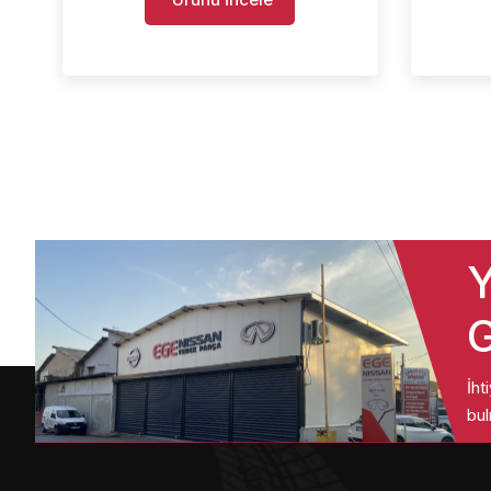
Y
G
İht
bul