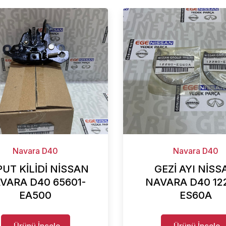
Navara D40
Navara D40
UT KİLİDİ NİSSAN
GEZİ AYI NİSS
VARA D40 65601-
NAVARA D40 12
EA500
ES60A
Ürünü İncele
Ürünü İncele