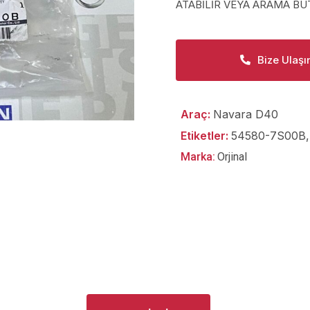
ATABİLİR VEYA ARAMA BUT
Bize Ulaşı
Araç:
Navara D40
Etiketler:
54580-7S00B
Marka:
Orjinal