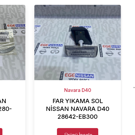
Navara D40
AN
FAR YIKAMA SOL
280-
NİSSAN NAVARA D40
28642-EB300
Ürünü İncele