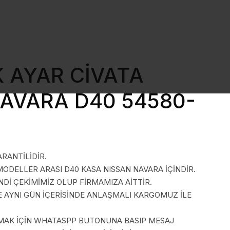
 AYAR CİVATA
AVARA D40 54580-
ARANTİLİDİR.
MODELLER ARASI D40 KASA NISSAN NAVARA İÇİNDİR.
İ ÇEKİMİMİZ OLUP FİRMAMIZA AİTTİR.
E AYNI GÜN İÇERİSİNDE ANLAŞMALI KARGOMUZ İLE
LMAK İÇİN WHATASPP BUTONUNA BASIP MESAJ