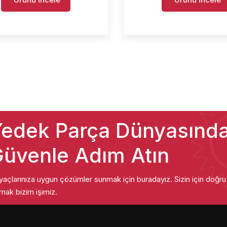
edek Parça Dünyasınd
üvenle Adım Atın
iyaçlarınıza uygun çözümler sunmak için buradayız. Sizin için doğr
mak bizim işimiz.