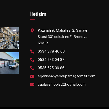
İletişim
Kazımdirik Mahallesi 2. Sanayi
Sitesi 301 sokak no21 Bronova
İZMİR
0534 878 46 66
0534 273 04 87
0535 625 39 86
egenissanyedekparca@gmail.com
caglayan.polat@hotmail.com