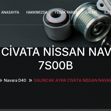
ANASAYFA
HAKKIMIZDA
YEDEK PARÇA
GALERI
İLE
 CİVATA NİSSAN NAV
7S00B
Navara D40
SALINCAK AYAR CİVATA NİSSAN NAVA