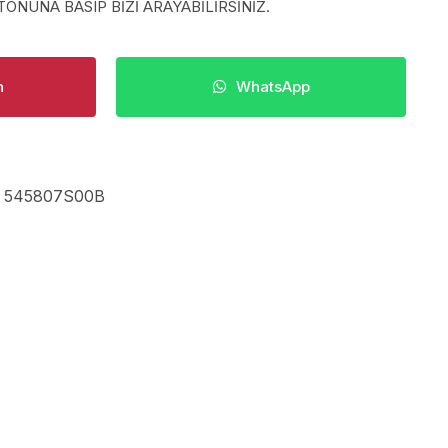
ONUNA BASIP BİZİ ARAYABİLİRSİNİZ.
n
WhatsApp
,
545807S00B