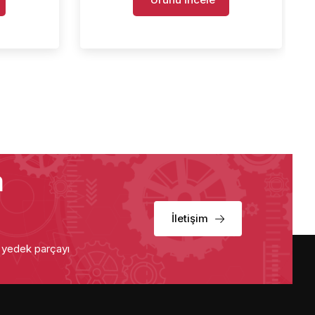
a
İletişim
u yedek parçayı