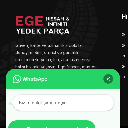
Hı
Güven, kalite ve uzmanlıkla dolu bir
deneyim. Sıfır, orijinal ve garantili
ürünlerimizle yola çıkın, aracınızın en iyi
halini bizimle yaşayın. Ege Nissan, müşteri
memnuniyetini her adımda ön planda
tutar.
Bizimle iletişime geçin