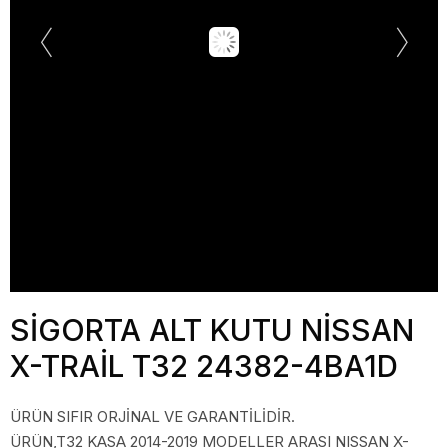
SİGORTA ALT KUTU NİSSAN
X-TRAİL T32 24382-4BA1D
ÜRÜN SIFIR ORJİNAL VE GARANTİLİDİR.
ÜRÜN,T32 KASA 2014-2019 MODELLER ARASI NISSAN X-