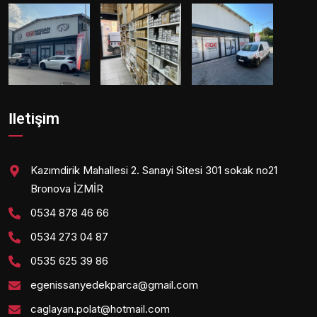
İletişim
Kazımdirik Mahallesi 2. Sanayi Sitesi 301 sokak no21
Bronova İZMİR
0534 878 46 66
0534 273 04 87
0535 625 39 86
egenissanyedekparca@gmail.com
caglayan.polat@hotmail.com