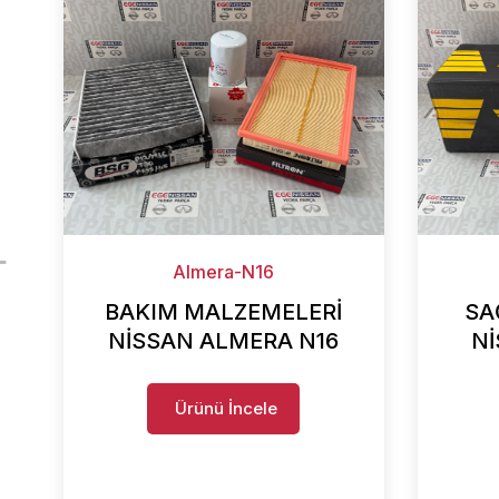
Almera-N16
BAKIM MALZEMELERİ
SA
NİSSAN ALMERA N16
Nİ
Ürünü İncele