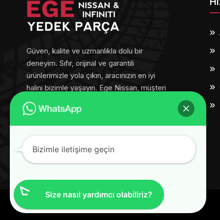
Hı
Güven, kalite ve uzmanlıkla dolu bir
deneyim. Sıfır, orijinal ve garantili
ürünlerimizle yola çıkın, aracınızın en iyi
halini bizimle yaşayın. Ege Nissan, müşteri
memnuniyetini her adımda ön planda
tutar.
Bizimle iletişime geçin
Size nasıl yardımcı olabiliriz?