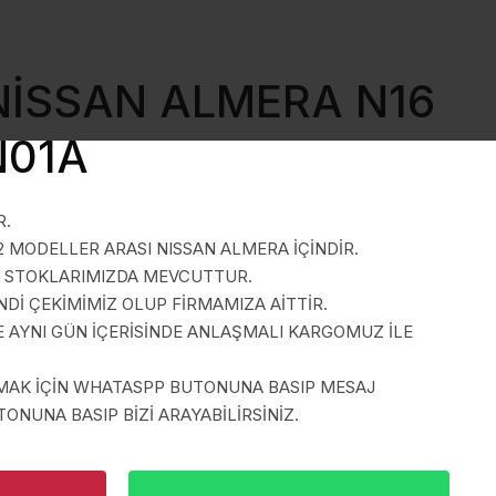
NİSSAN ALMERA N16
N01A
R.
2 MODELLER ARASI NISSAN ALMERA İÇİNDİR.
A STOKLARIMIZDA MEVCUTTUR.
İ ÇEKİMİMİZ OLUP FİRMAMIZA AİTTİR.
E AYNI GÜN İÇERİSİNDE ANLAŞMALI KARGOMUZ İLE
LMAK İÇİN WHATASPP BUTONUNA BASIP MESAJ
ONUNA BASIP BİZİ ARAYABİLİRSİNİZ.