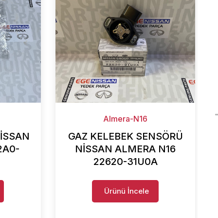
Almera-N16
NİSSAN
GAZ KELEBEK SENSÖRÜ
2A0-
NİSSAN ALMERA N16
22620-31U0A
Ürünü İncele