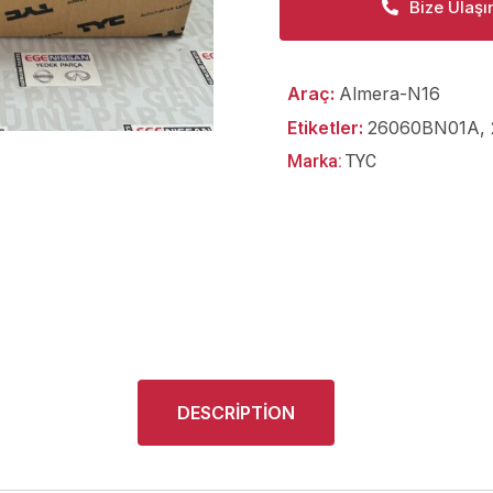
Bize Ulaşı
Araç:
Almera-N16
Etiketler:
26060BN01A
,
Marka:
TYC
DESCRIPTION