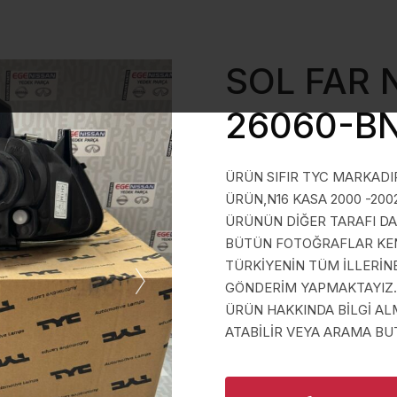
SOL FAR 
26060-B
ÜRÜN SIFIR TYC MARKADI
ÜRÜN,N16 KASA 2000 -200
ÜRÜNÜN DİĞER TARAFI D
BÜTÜN FOTOĞRAFLAR KEND
TÜRKİYENİN TÜM İLLERİN
GÖNDERİM YAPMAKTAYIZ.
ÜRÜN HAKKINDA BİLGİ A
ATABİLİR VEYA ARAMA BUT