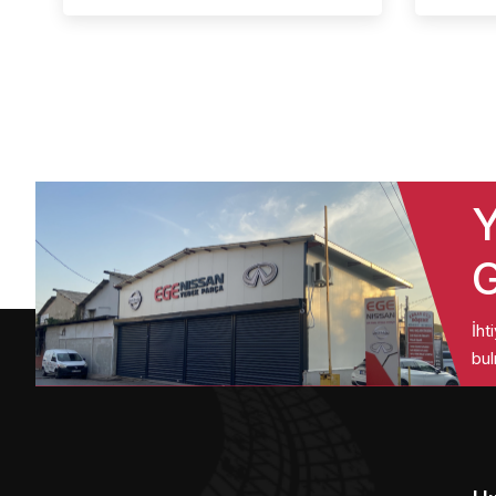
Y
G
İht
bul