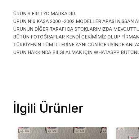
ÜRÜN SIFIR TYC MARKADIR.
ÜRÜN,N16 KASA 2000 -2002 MODELLER ARASI NISSAN A
ÜRÜNÜN DİĞER TARAFI DA STOKLARIMIZDA MEVCUTTU
BÜTÜN FOTOĞRAFLAR KENDİ ÇEKİMİMİZ OLUP FİRMAMI
TÜRKİYENİN TÜM İLLERİNE AYNI GÜN İÇERİSİNDE AN
ÜRÜN HAKKINDA BİLGİ ALMAK İÇİN WHATASPP BUTONUN
İlgili Ürünler