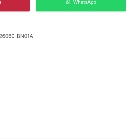
n
WhatsApp
26060-BN01A