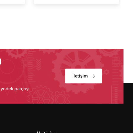
a
İletişim
u yedek parçayı