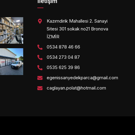
İletişim
Kazımdirik Mahallesi 2. Sanayi
Sitesi 301 sokak no21 Bronova
İZMİR
0534 878 46 66
0534 273 04 87
0535 625 39 86
egenissanyedekparca@gmail.com
caglayan.polat@hotmail.com