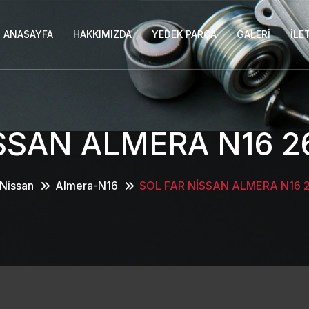
ANASAYFA
HAKKIMIZDA
YEDEK PARÇA
GALERI
İLE
İSSAN ALMERA N16 2
Nissan
Almera-N16
SOL FAR NİSSAN ALMERA N16 