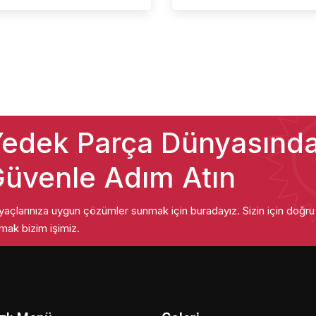
edek Parça Dünyasınd
üvenle Adım Atın
iyaçlarınıza uygun çözümler sunmak için buradayız. Sizin için doğr
mak bizim işimiz.