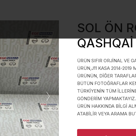
SOL ÖN R
QASHQAİ 
ÜRÜN SIFIR ORJİNAL VE G
ÜRÜN,J11 KASA 2014-2019
ÜRÜNÜN, DİĞER TARAFLARI
BÜTÜN FOTOĞRAFLAR KEND
TÜRKİYENİN TÜM İLLERİN
GÖNDERİM YAPMAKTAYIZ.
ÜRÜN HAKKINDA BİLGİ A
ATABİLİR VEYA ARAMA BUT