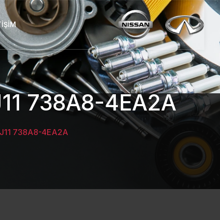
TIŞIM
11 738A8-4EA2A
J11 738A8-4EA2A