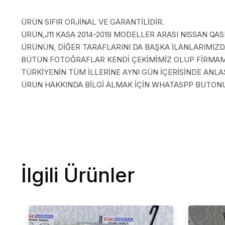
ÜRÜN SIFIR ORJİNAL VE GARANTİLİDİR.
ÜRÜN,J11 KASA 2014-2019 MODELLER ARASI NISSAN QASH
ÜRÜNÜN, DİĞER TARAFLARINI DA BAŞKA İLANLARIMIZDA
BÜTÜN FOTOĞRAFLAR KENDİ ÇEKİMİMİZ OLUP FİRMAMI
TÜRKİYENİN TÜM İLLERİNE AYNI GÜN İÇERİSİNDE AN
ÜRÜN HAKKINDA BİLGİ ALMAK İÇİN WHATASPP BUTONUN
İlgili Ürünler