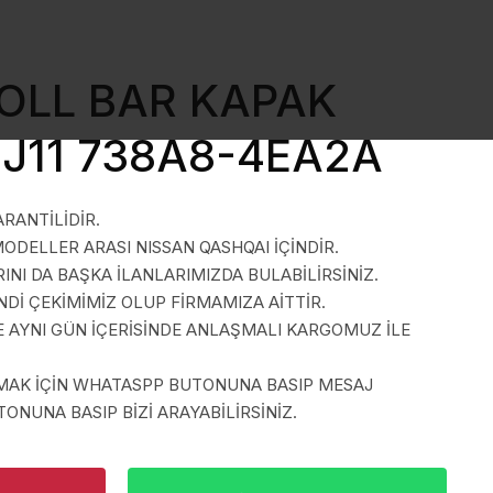
OLL BAR KAPAK
J11 738A8-4EA2A
ARANTİLİDİR.
 MODELLER ARASI NISSAN QASHQAI İÇİNDİR.
NI DA BAŞKA İLANLARIMIZDA BULABİLİRSİNİZ.
İ ÇEKİMİMİZ OLUP FİRMAMIZA AİTTİR.
E AYNI GÜN İÇERİSİNDE ANLAŞMALI KARGOMUZ İLE
LMAK İÇİN WHATASPP BUTONUNA BASIP MESAJ
ONUNA BASIP BİZİ ARAYABİLİRSİNİZ.