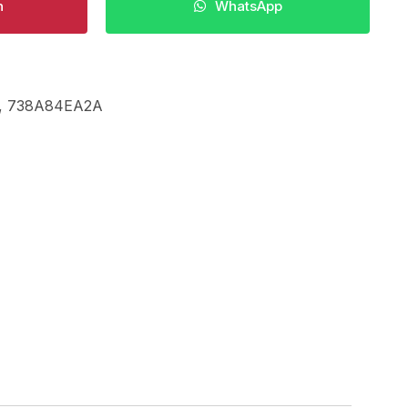
n
WhatsApp
,
738A84EA2A