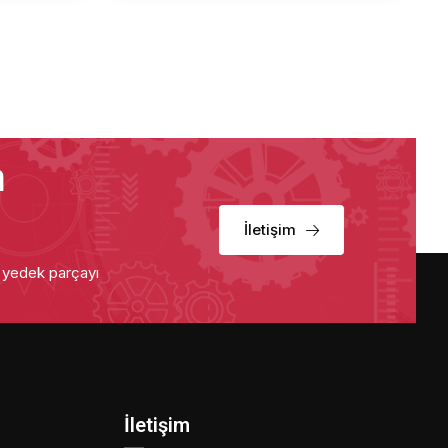
a
İletişim
u yedek parçayı
İletişim