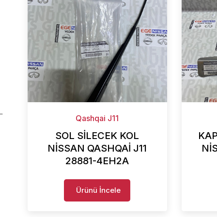
Qashqai J11
SOL SİLECEK KOL
KAP
NİSSAN QASHQAİ J11
Nİ
28881-4EH2A
Ürünü İncele