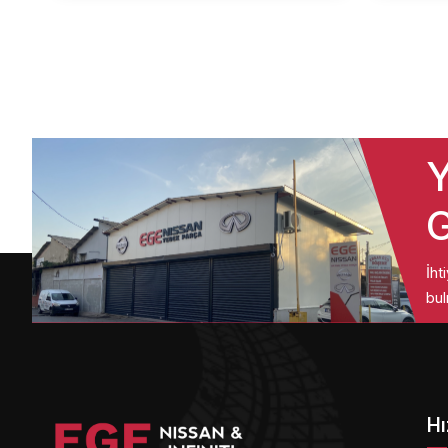
Y
G
İht
bul
Hı