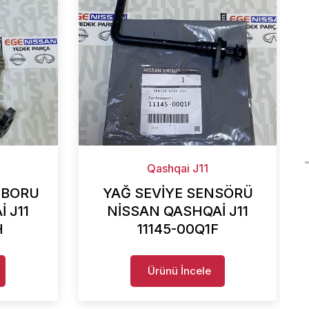
Qashqai J11
 BORU
YAĞ SEVİYE SENSÖRÜ
 J11
NİSSAN QASHQAİ J11
H
11145-00Q1F
Ürünü İncele