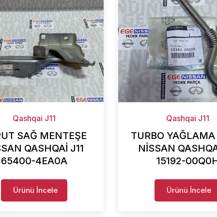
Qashqai J11
Qashqai J11
UT SAĞ MENTEŞE
TURBO YAĞLAMA
SSAN QASHQAİ J11
NİSSAN QASHQAİ
65400-4EA0A
15192-00Q0
Ürünü İncele
Ürünü İncele