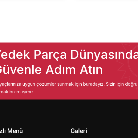
edek Parça Dünyasınd
üvenle Adım Atın
iyaçlarınıza uygun çözümler sunmak için buradayız. Sizin için doğr
mak bizim işimiz.
zlı Menü
Galeri