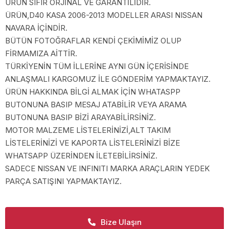
ÜRÜN SIFIR ORJİNAL VE GARANTİLİDİR.
ÜRÜN,D40 KASA 2006-2013 MODELLER ARASI NISSAN
NAVARA İÇİNDİR.
BÜTÜN FOTOĞRAFLAR KENDİ ÇEKİMİMİZ OLUP
FİRMAMIZA AİTTİR.
TÜRKİYENİN TÜM İLLERİNE AYNI GÜN İÇERİSİNDE
ANLAŞMALI KARGOMUZ İLE GÖNDERİM YAPMAKTAYIZ.
ÜRÜN HAKKINDA BİLGİ ALMAK İÇİN WHATASPP
BUTONUNA BASIP MESAJ ATABİLİR VEYA ARAMA
BUTONUNA BASIP BİZİ ARAYABİLİRSİNİZ.
MOTOR MALZEME LİSTELERİNİZİ,ALT TAKIM
LİSTELERİNİZİ VE KAPORTA LİSTELERİNİZİ BİZE
WHATSAPP ÜZERİNDEN İLETEBİLİRSİNİZ.
SADECE NISSAN VE INFINITI MARKA ARAÇLARIN YEDEK
PARÇA SATIŞINI YAPMAKTAYIZ.
Bize Ulaşın