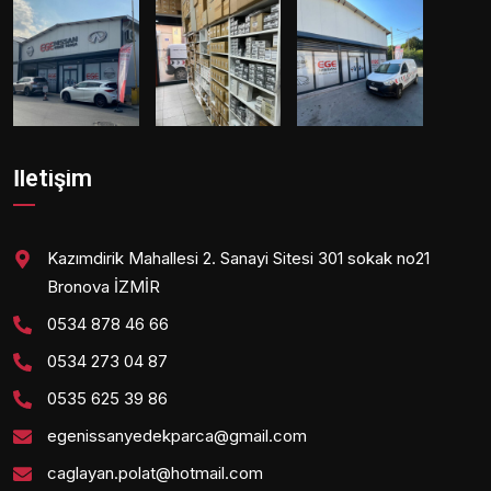
İletişim
Kazımdirik Mahallesi 2. Sanayi Sitesi 301 sokak no21
Bronova İZMİR
0534 878 46 66
0534 273 04 87
0535 625 39 86
egenissanyedekparca@gmail.com
caglayan.polat@hotmail.com