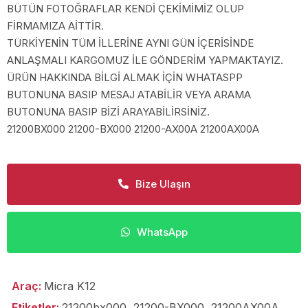
BÜTÜN FOTOĞRAFLAR KENDİ ÇEKİMİMİZ OLUP
FİRMAMIZA AİTTİR.
TÜRKİYENİN TÜM İLLERİNE AYNI GÜN İÇERİSİNDE
ANLAŞMALI KARGOMUZ İLE GÖNDERİM YAPMAKTAYIZ.
ÜRÜN HAKKINDA BİLGİ ALMAK İÇİN WHATASPP
BUTONUNA BASIP MESAJ ATABİLİR VEYA ARAMA
BUTONUNA BASIP BİZİ ARAYABİLİRSİNİZ.
21200BX000 21200-BX000 21200-AX00A 21200AX00A
Bize Ulaşın
WhatsApp
Araç:
Micra K12
Etiketler:
21200bx000
,
21200-BX000
,
21200AX00A
,