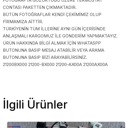
FOTOĞRAFTA GÖZÜKTÜĞÜ ÜZERE TERMOSTAT
CONTASI PAKETTEN ÇIKMAKTADIR.
BÜTÜN FOTOĞRAFLAR KENDİ ÇEKİMİMİZ OLUP
FİRMAMIZA AİTTİR.
TÜRKİYENİN TÜM İLLERİNE AYNI GÜN İÇERİSİNDE
ANLAŞMALI KARGOMUZ İLE GÖNDERİM YAPMAKTAYIZ.
ÜRÜN HAKKINDA BİLGİ ALMAK İÇİN WHATASPP
BUTONUNA BASIP MESAJ ATABİLİR VEYA ARAMA
BUTONUNA BASIP BİZİ ARAYABİLİRSİNİZ.
21200BX000 21200-BX000 21200-AX00A 21200AX00A
İlgili Ürünler