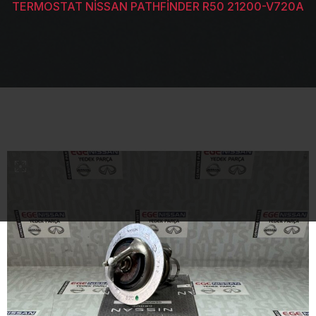
TERMOSTAT NİSSAN PATHFİNDER R50 21200-V720A