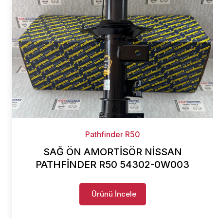
Pathfinder R50
SAĞ ÖN AMORTİSÖR NİSSAN
PATHFİNDER R50 54302-0W003
Ürünü İncele