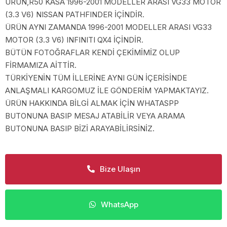
ÜRÜN,R50 KASA 1996-2001 MODELLER ARASI VG33 MOTOR
(3.3 V6) NISSAN PATHFINDER İÇİNDİR.
ÜRÜN AYNI ZAMANDA 1996-2001 MODELLER ARASI VG33
MOTOR (3.3 V6) INFINITI QX4 İÇİNDİR.
BÜTÜN FOTOĞRAFLAR KENDİ ÇEKİMİMİZ OLUP
FİRMAMIZA AİTTİR.
TÜRKİYENİN TÜM İLLERİNE AYNI GÜN İÇERİSİNDE
ANLAŞMALI KARGOMUZ İLE GÖNDERİM YAPMAKTAYIZ.
ÜRÜN HAKKINDA BİLGİ ALMAK İÇİN WHATASPP
BUTONUNA BASIP MESAJ ATABİLİR VEYA ARAMA
BUTONUNA BASIP BİZİ ARAYABİLİRSİNİZ.
Bize Ulaşın
WhatsApp