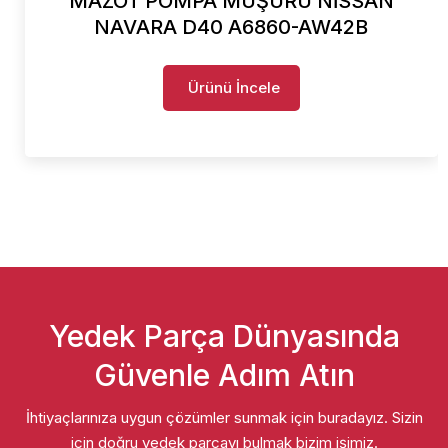
MAZOT POMPA MÜŞÜRÜ NİSSAN
NAVARA D40 A6860-AW42B
Ürünü İncele
Yedek Parça Dünyasında
Güvenle Adım Atın
İhtiyaçlarınıza uygun çözümler sunmak için buradayız. Sizin
için doğru yedek parçayı bulmak bizim işimiz.