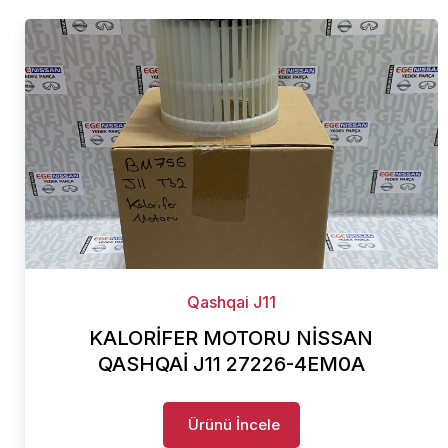
Qashqai J11
KALORİFER MOTORU NİSSAN
QASHQAİ J11 27226-4EM0A
Ürünü İncele