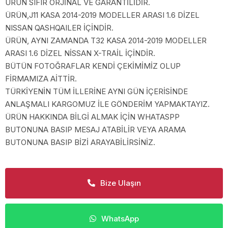
ÜRÜN SIFIR ORJİNAL VE GARANTİLİDİR.
ÜRÜN,J11 KASA 2014-2019 MODELLER ARASI 1.6 DİZEL
NISSAN QASHQAILER İÇİNDİR.
ÜRÜN, AYNI ZAMANDA T32 KASA 2014-2019 MODELLER
ARASI 1.6 DİZEL NİSSAN X-TRAİL İÇİNDİR.
BÜTÜN FOTOĞRAFLAR KENDİ ÇEKİMİMİZ OLUP
FİRMAMIZA AİTTİR.
TÜRKİYENİN TÜM İLLERİNE AYNI GÜN İÇERİSİNDE
ANLAŞMALI KARGOMUZ İLE GÖNDERİM YAPMAKTAYIZ.
ÜRÜN HAKKINDA BİLGİ ALMAK İÇİN WHATASPP
BUTONUNA BASIP MESAJ ATABİLİR VEYA ARAMA
BUTONUNA BASIP BİZİ ARAYABİLİRSİNİZ.
Bize Ulaşın
WhatsApp