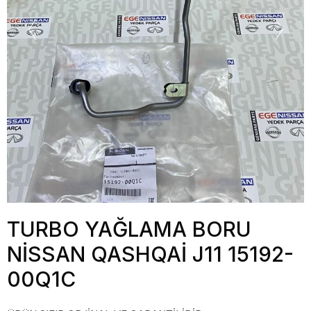
TURBO YAĞLAMA BORU
NİSSAN QASHQAİ J11 15192-
00Q1C