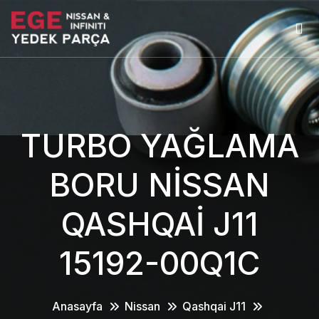
TURBO YAĞLAMA
BORU NİSSAN
QASHQAİ J11
15192-00Q1C
Anasayfa
Nissan
Qashqai J11