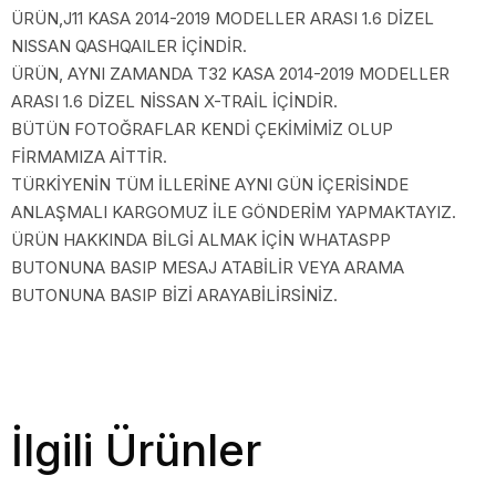
ÜRÜN,J11 KASA 2014-2019 MODELLER ARASI 1.6 DİZEL
NISSAN QASHQAILER İÇİNDİR.
ÜRÜN, AYNI ZAMANDA T32 KASA 2014-2019 MODELLER
ARASI 1.6 DİZEL NİSSAN X-TRAİL İÇİNDİR.
BÜTÜN FOTOĞRAFLAR KENDİ ÇEKİMİMİZ OLUP
FİRMAMIZA AİTTİR.
TÜRKİYENİN TÜM İLLERİNE AYNI GÜN İÇERİSİNDE
ANLAŞMALI KARGOMUZ İLE GÖNDERİM YAPMAKTAYIZ.
ÜRÜN HAKKINDA BİLGİ ALMAK İÇİN WHATASPP
BUTONUNA BASIP MESAJ ATABİLİR VEYA ARAMA
BUTONUNA BASIP BİZİ ARAYABİLİRSİNİZ.
İlgili Ürünler