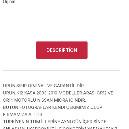
Orjinal
DESCRIPTION
ÜRÜN SIFIR ORJİNAL VE GARANTİLİDİR.
ÜRÜN,K12 KASA 2003-2010 MODELLER ARASI CR12 VE
CR14 MOTORLU NISSAN MICRA İÇİNDİR.
BÜTÜN FOTOĞRAFLAR KENDİ ÇEKİMİMİZ OLUP
FİRMAMIZA AİTTİR.
TÜRKİYENİN TÜM İLLERİNE AYNI GÜN İÇERİSİNDE
ANLAŞMALI KARGOMUZ İLE GÖNDERİM YAPMAKTAYIZ.