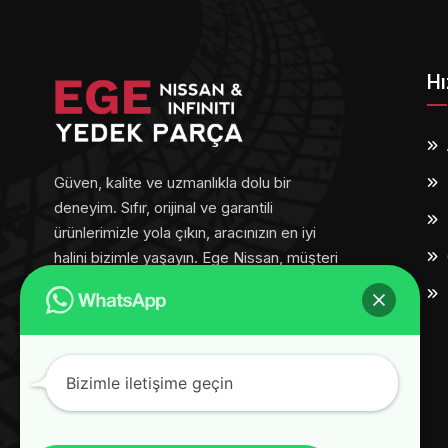
Hı
Güven, kalite ve uzmanlıkla dolu bir
deneyim. Sıfır, orijinal ve garantili
ürünlerimizle yola çıkın, aracınızın en iyi
halini bizimle yaşayın. Ege Nissan, müşteri
memnuniyetini her adımda ön planda
tutar.
Bizimle iletişime geçin