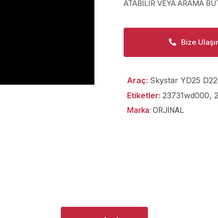
ATABİLİR VEYA ARAMA BUT
Bize Ulaşı
Araç:
Skystar YD25 D22
Etiketler:
23731wd000
,
Marka:
ORJİNAL