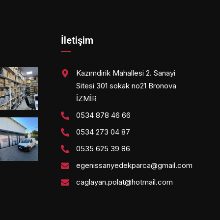
İletişim
Kazımdirik Mahallesi 2. Sanayi
Sitesi 301 sokak no21 Bronova
İZMİR
0534 878 46 66
0534 273 04 87
0535 625 39 86
egenissanyedekparca@gmail.com
caglayan.polat@hotmail.com