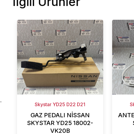
İlgili Ürünler
Skystar YD25 D22 D21
S
GAZ PEDALI NİSSAN
ANTE
SKYSTAR YD25 18002-
VK20B