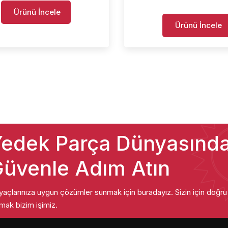
Ürünü İncele
Ürünü İncele
edek Parça Dünyasınd
üvenle Adım Atın
iyaçlarınıza uygun çözümler sunmak için buradayız. Sizin için doğr
mak bizim işimiz.