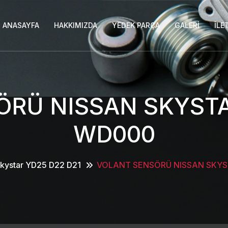
ANASAYFA
HAKKIMIZDA
YEDEK PARÇA
GALERI
İLE
RÜ NISSAN SKYSTA
WD000
kystar YD25 D22 D21
VOLANT SENSÖRÜ NISSAN SKYS