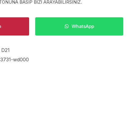
ONUNA BASIP BİZİ ARAYABİLİRSİNİZ.
n
WhatsApp
 D21
23731-wd000