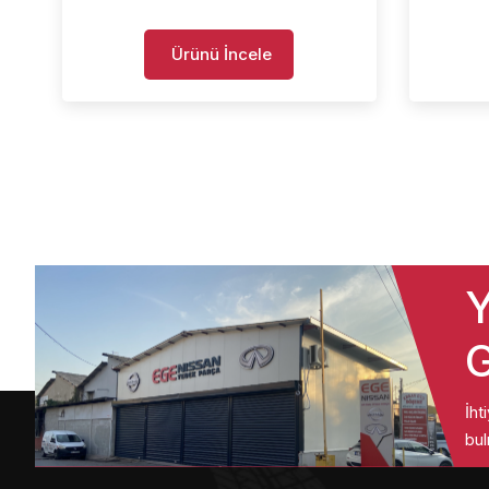
Ürünü İncele
Y
G
İht
bul