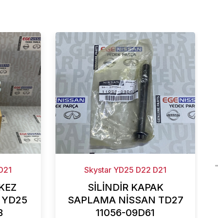
D21
Skystar YD25 D22 D21
KEZ
SİLİNDİR KAPAK
 YD25
SAPLAMA NİSSAN TD27
B
11056-09D61