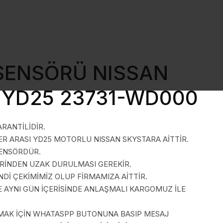
SENSÖRÜ NISSAN
 YD25 23731-WD000
ARANTİLİDİR.
R ARASI YD25 MOTORLU NISSAN SKYSTARA AİTTİR.
ENSÖRDÜR.
ERİNDEN UZAK DURULMASI GEREKİR.
İ ÇEKİMİMİZ OLUP FİRMAMIZA AİTTİR.
E AYNI GÜN İÇERİSİNDE ANLAŞMALI KARGOMUZ İLE
LMAK İÇİN WHATASPP BUTONUNA BASIP MESAJ