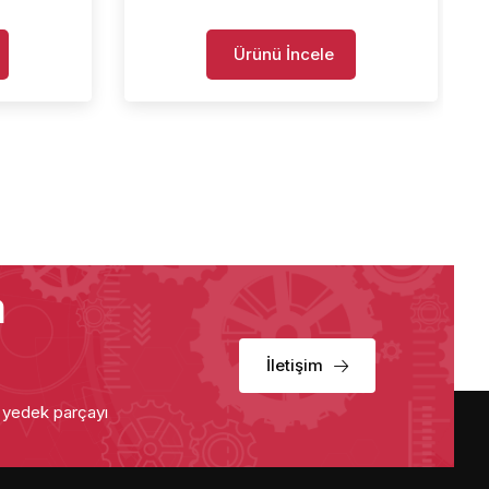
Ürünü İncele
a
İletişim
u yedek parçayı