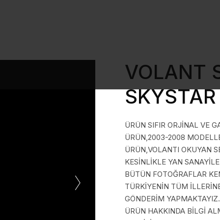
VOLANT 
SKYSTAR
ÜRÜN SIFIR ORJİNAL VE G
ÜRÜN,2003-2008 MODELLE
ÜRÜN,VOLANTI OKUYAN S
KESİNLİKLE YAN SANAYİL
BÜTÜN FOTOĞRAFLAR KEND
TÜRKİYENİN TÜM İLLERİN
GÖNDERİM YAPMAKTAYIZ.
ÜRÜN HAKKINDA BİLGİ A