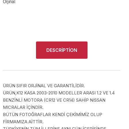
Orjinal
DESCRIPTION
ÜRÜN SIFIR ORJİNAL VE GARANTİLİDİR.
ÜRÜN,K12 KASA 2003-2010 MODELLER ARASI 1.2 VE 1.4
BENZİNLİ MOTORA (CR12 VE CR14) SAHİP NISSAN
MICRALAR İÇİNDİR.
BÜTÜN FOTOĞRAFLAR KENDİ ÇEKİMİMİZ OLUP
FİRMAMIZA AİTTİR.
TÜRKİYENİN TÜM İLLERİNE AYNI GÜN İÇERİSİNDE