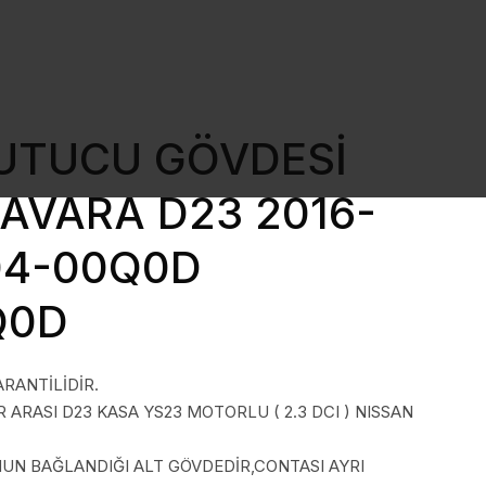
UTUCU GÖVDESİ
AVARA D23 2016-
04-00Q0D
Q0D
ARANTİLİDİR.
 ARASI D23 KASA YS23 MOTORLU ( 2.3 DCI ) NISSAN
N BAĞLANDIĞI ALT GÖVDEDİR,CONTASI AYRI