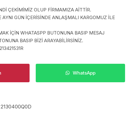
İ ÇEKİMİMİZ OLUP FİRMAMIZA AİTTİR.
E AYNI GÜN İÇERİSİNDE ANLAŞMALI KARGOMUZ İLE
LMAK İÇİN WHATASPP BUTONUNA BASIP MESAJ
ONUNA BASIP BİZİ ARAYABİLİRSİNİZ.
213421531R
n
WhatsApp
,
2130400Q0D