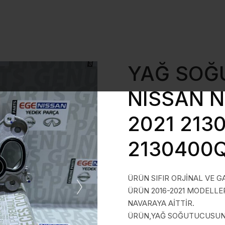
YAĞ SOĞ
NISSAN N
2021 213
2130400
ÜRÜN SIFIR ORJİNAL VE G
ÜRÜN 2016-2021 MODELLER
NAVARAYA AİTTİR.
ÜRÜN,YAĞ SOĞUTUCUSUNU