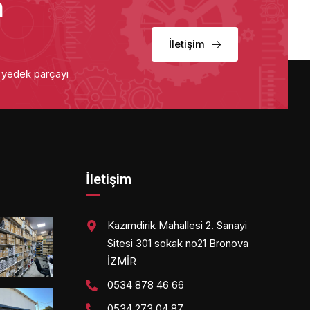
a
İletişim
u yedek parçayı
İletişim
Kazımdirik Mahallesi 2. Sanayi
Sitesi 301 sokak no21 Bronova
İZMİR
0534 878 46 66
0534 273 04 87