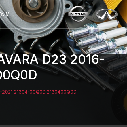
TIŞIM
VARA D23 2016-
00Q0D
-2021 21304-00Q0D 2130400Q0D