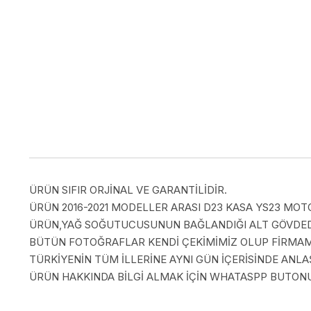
ÜRÜN SIFIR ORJİNAL VE GARANTİLİDİR.
ÜRÜN 2016-2021 MODELLER ARASI D23 KASA YS23 MOTOR
ÜRÜN,YAĞ SOĞUTUCUSUNUN BAĞLANDIĞI ALT GÖVDEDİ
BÜTÜN FOTOĞRAFLAR KENDİ ÇEKİMİMİZ OLUP FİRMAMI
TÜRKİYENİN TÜM İLLERİNE AYNI GÜN İÇERİSİNDE AN
ÜRÜN HAKKINDA BİLGİ ALMAK İÇİN WHATASPP BUTONUN