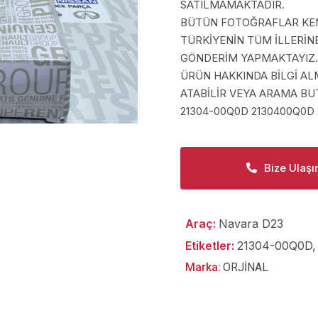
SATILMAMAKTADIR.
BÜTÜN FOTOĞRAFLAR KEND
TÜRKİYENİN TÜM İLLERİN
GÖNDERİM YAPMAKTAYIZ.
ÜRÜN HAKKINDA BİLGİ A
ATABİLİR VEYA ARAMA BUT
21304-00Q0D 2130400Q0D 
Bize Ulaşı
Araç:
Navara D23
Etiketler:
21304-00Q0D
Marka:
ORJİNAL