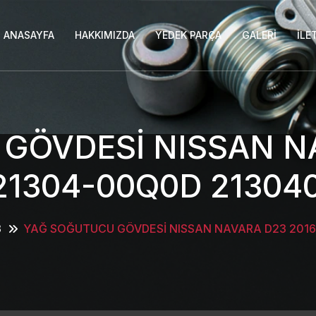
ANASAYFA
HAKKIMIZDA
YEDEK PARÇA
GALERI
İLE
GÖVDESİ NISSAN NA
 21304-00Q0D 21304
3
YAĞ SOĞUTUCU GÖVDESİ NISSAN NAVARA D23 2016