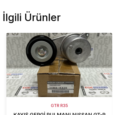
İlgili Ürünler
GTR R35
KAYIŞ GERGİ RULMANI NISSAN GT-R