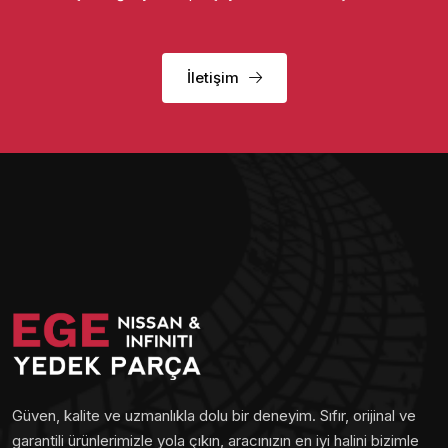
İletişim
Güven, kalite ve uzmanlıkla dolu bir deneyim. Sıfır, orijinal ve
garantili ürünlerimizle yola çıkın, aracınızın en iyi halini bizimle