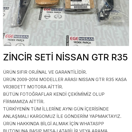
ZİNCİR SETİ NİSSAN GTR R35
ÜRÜN SIFIR ORJİNAL VE GARANTİLİDİR.
ÜRÜN 2009-2014 MODELLER ARASI NISSAN GTR R35 KASA
VR38DETT MOTORA AİTTİR.
BÜTÜN FOTOĞRAFLAR KENDİ ÇEKİMİMİZ OLUP
FİRMAMIZA AİTTİR.
TÜRKİYENİN TÜM İLLERİNE AYNI GÜN İÇERİSİNDE
ANLAŞMALI KARGOMUZ İLE GÖNDERİM YAPMAKTAYIZ.
ÜRÜN HAKKINDA BİLGİ ALMAK İÇİN WHATASPP
BUTONUNA BASIP MESAJ ATABİLİR VEYA ARAMA