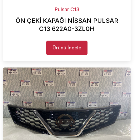
Pulsar C13
ÖN ÇEKİ KAPAĞI NİSSAN PULSAR
C13 622A0-3ZL0H
Ürünü İncele