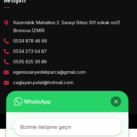
İletişim
Kazımdirik Mahallesi 2. Sanayi Sitesi 301 sokak no21
Bronova İZMİR
0534 878 46 66
0534 273 04 87
0535 625 39 86
egenissanyedekparca@gmail.com
caglayan.polat@hotmail.com
© Copyright Ege Nissan All Rights Reserved |
Bizimle iletişime geçin