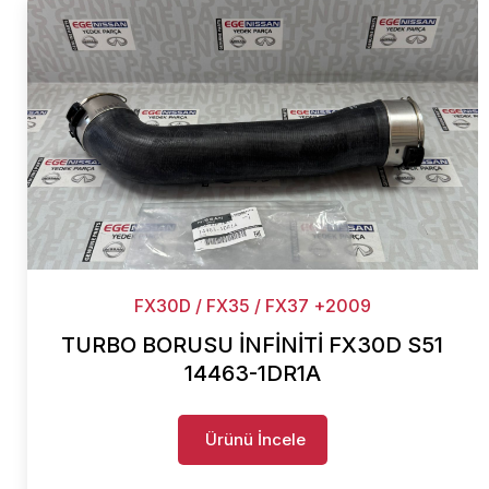
FX30D / FX35 / FX37 +2009
TURBO BORUSU İNFİNİTİ FX30D S51
14463-1DR1A
Ürünü İncele