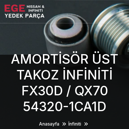
AMORTİSÖR ÜST
TAKOZ İNFİNİTİ
FX30D / QX70
54320-1CA1D
Anasayfa
İnfiniti