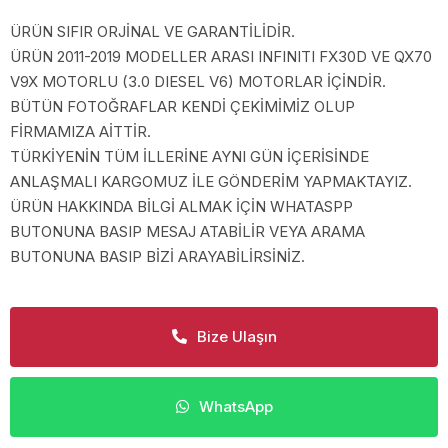
ÜRÜN SIFIR ORJİNAL VE GARANTİLİDİR.
ÜRÜN 2011-2019 MODELLER ARASI INFINITI FX30D VE QX70
V9X MOTORLU (3.0 DIESEL V6) MOTORLAR İÇİNDİR.
BÜTÜN FOTOĞRAFLAR KENDİ ÇEKİMİMİZ OLUP
FİRMAMIZA AİTTİR.
TÜRKİYENİN TÜM İLLERİNE AYNI GÜN İÇERİSİNDE
ANLAŞMALI KARGOMUZ İLE GÖNDERİM YAPMAKTAYIZ.
ÜRÜN HAKKINDA BİLGİ ALMAK İÇİN WHATASPP
BUTONUNA BASIP MESAJ ATABİLİR VEYA ARAMA
BUTONUNA BASIP BİZİ ARAYABİLİRSİNİZ.
Bize Ulaşın
WhatsApp