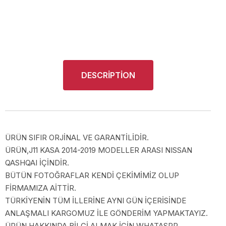
DESCRIPTION
ÜRÜN SIFIR ORJİNAL VE GARANTİLİDİR.
ÜRÜN,J11 KASA 2014-2019 MODELLER ARASI NISSAN
QASHQAI İÇİNDİR.
BÜTÜN FOTOĞRAFLAR KENDİ ÇEKİMİMİZ OLUP
FİRMAMIZA AİTTİR.
TÜRKİYENİN TÜM İLLERİNE AYNI GÜN İÇERİSİNDE
ANLAŞMALI KARGOMUZ İLE GÖNDERİM YAPMAKTAYIZ.
ÜRÜN HAKKINDA BİLGİ ALMAK İÇİN WHATASPP