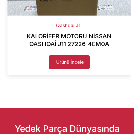
Qashqai J11
KALORİFER MOTORU NİSSAN
QASHQAİ J11 27226-4EM0A
Ürünü İncele
Yedek Parça Dünyasında