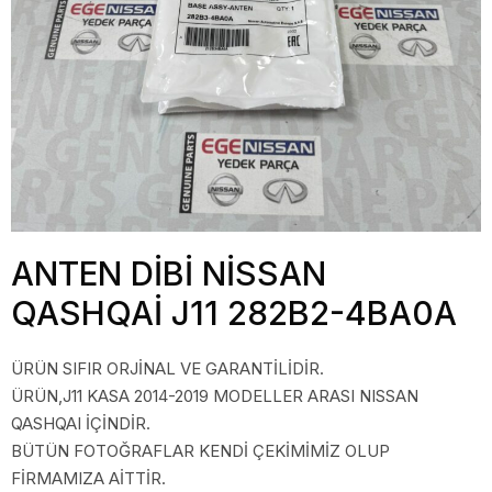
ANTEN DİBİ NİSSAN
QASHQAİ J11 282B2-4BA0A
ÜRÜN SIFIR ORJİNAL VE GARANTİLİDİR.
ÜRÜN,J11 KASA 2014-2019 MODELLER ARASI NISSAN
QASHQAI İÇİNDİR.
BÜTÜN FOTOĞRAFLAR KENDİ ÇEKİMİMİZ OLUP
FİRMAMIZA AİTTİR.