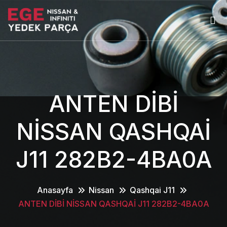
ANTEN DİBİ
NİSSAN QASHQAİ
J11 282B2-4BA0A
Anasayfa
Nissan
Qashqai J11
ANTEN DİBİ NİSSAN QASHQAİ J11 282B2-4BA0A