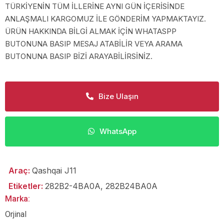
TÜRKİYENİN TÜM İLLERİNE AYNI GÜN İÇERİSİNDE
ANLAŞMALI KARGOMUZ İLE GÖNDERİM YAPMAKTAYIZ.
ÜRÜN HAKKINDA BİLGİ ALMAK İÇİN WHATASPP
BUTONUNA BASIP MESAJ ATABİLİR VEYA ARAMA
BUTONUNA BASIP BİZİ ARAYABİLİRSİNİZ.
Bize Ulaşın
WhatsApp
Araç:
Qashqai J11
Etiketler:
282B2-4BA0A
,
282B24BA0A
Marka:
Orjinal