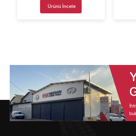
Ürünü İncele
Y
G
İht
bul