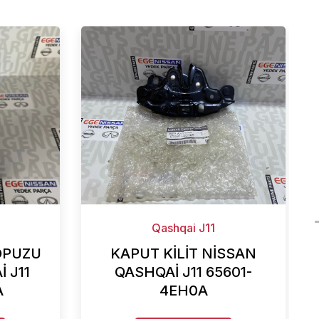
Qashqai J11
OPUZU
KAPUT KİLİT NİSSAN
 J11
QASHQAİ J11 65601-
A
4EH0A