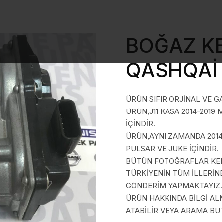
BOĞAZ KE
QASHQAİ 
ÜRÜN SIFIR ORJİNAL VE G
ÜRÜN,J11 KASA 2014-2019
İÇİNDİR.
ÜRÜN,AYNI ZAMANDA 2014
PULSAR VE JUKE İÇİNDİR.
BÜTÜN FOTOĞRAFLAR KEND
TÜRKİYENİN TÜM İLLERİN
GÖNDERİM YAPMAKTAYIZ.
ÜRÜN HAKKINDA BİLGİ A
ATABİLİR VEYA ARAMA BUT