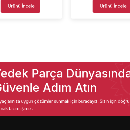
Ürünü İncele
Ürünü İncele
edek Parça Dünyasınd
üvenle Adım Atın
iyaçlarınıza uygun çözümler sunmak için buradayız. Sizin için doğr
mak bizim işimiz.