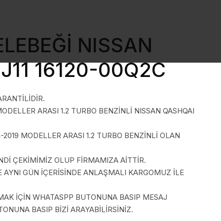
LEBEĞİ NISSAN
J11 16120-00Q2C
ARANTİLİDİR.
 MODELLER ARASI 1.2 TURBO BENZİNLİ NISSAN QASHQAI
-2019 MODELLER ARASI 1.2 TURBO BENZİNLİ OLAN
İ ÇEKİMİMİZ OLUP FİRMAMIZA AİTTİR.
E AYNI GÜN İÇERİSİNDE ANLAŞMALI KARGOMUZ İLE
LMAK İÇİN WHATASPP BUTONUNA BASIP MESAJ
ONUNA BASIP BİZİ ARAYABİLİRSİNİZ.