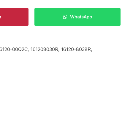
n
WhatsApp
16120-00Q2C
,
161208030R
,
16120-8038R
,