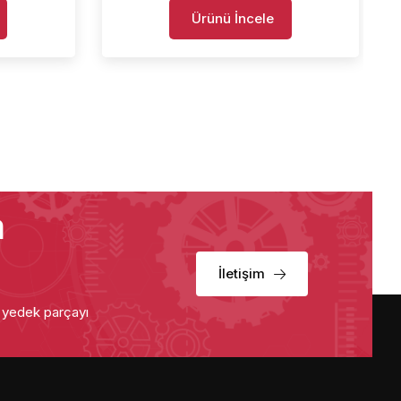
Ürünü İncele
a
İletişim
u yedek parçayı