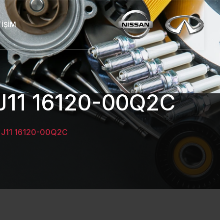
TIŞIM
11 16120-00Q2C
J11 16120-00Q2C