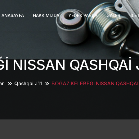
ANASAYFA
HAKKIMIZDA
YEDEK PARÇA
GALERI
İLE
İ NISSAN QASHQAİ J
an
Qashqai J11
BOĞAZ KELEBEĞİ NISSAN QASHQAİ 