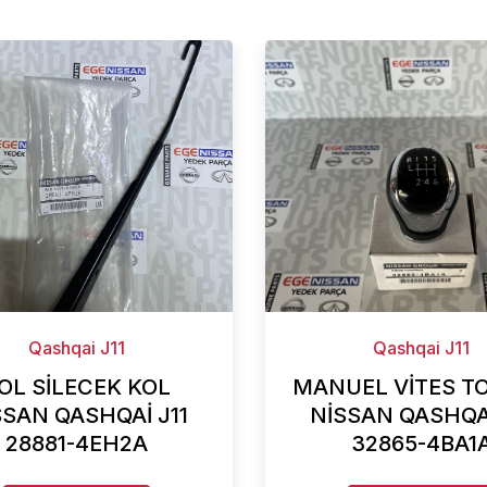
Qashqai J11
Qashqai J11
OL SİLECEK KOL
MANUEL VİTES T
SSAN QASHQAİ J11
NİSSAN QASHQAİ
28881-4EH2A
32865-4BA1