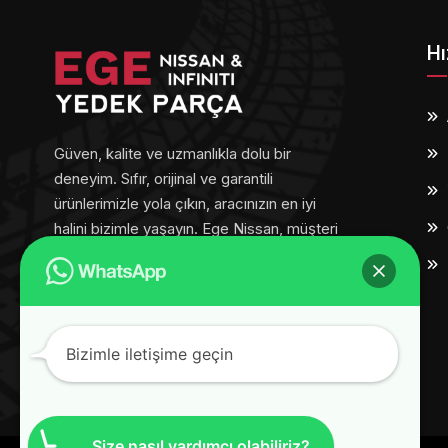
Hı
Güven, kalite ve uzmanlıkla dolu bir
deneyim. Sıfır, orijinal ve garantili
ürünlerimizle yola çıkın, aracınızın en iyi
halini bizimle yaşayın. Ege Nissan, müşteri
memnuniyetini her adımda ön planda
tutar.
Bizimle iletişime geçin
Size nasıl yardımcı olabiliriz?