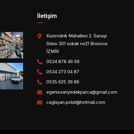
İletişim
Kazımdirik Mahallesi 2. Sanayi
Sitesi 301 sokak no21 Bronova
İZMİR
0534 878 46 66
0534 273 04 87
0535 625 39 86
egenissanyedekparca@gmail.com
caglayan.polat@hotmail.com