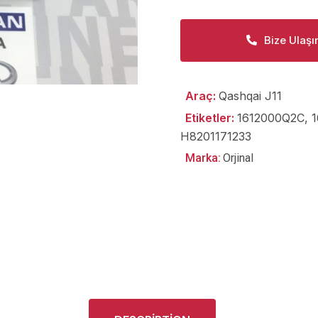
Bize Ulaşı
Araç:
Qashqai J11
Etiketler:
1612000Q2C
,
H8201171233
Marka:
Orjinal