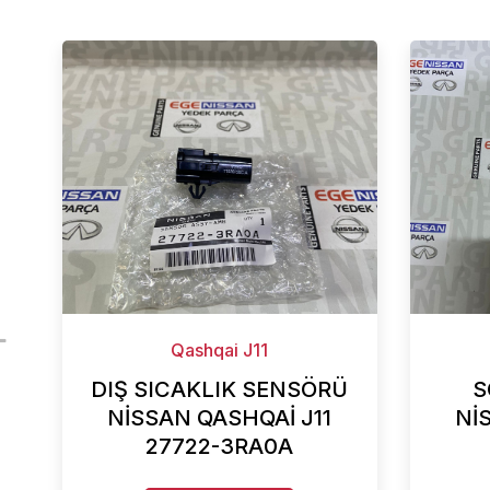
Qashqai J11
DIŞ SICAKLIK SENSÖRÜ
S
NİSSAN QASHQAİ J11
Nİ
27722-3RA0A