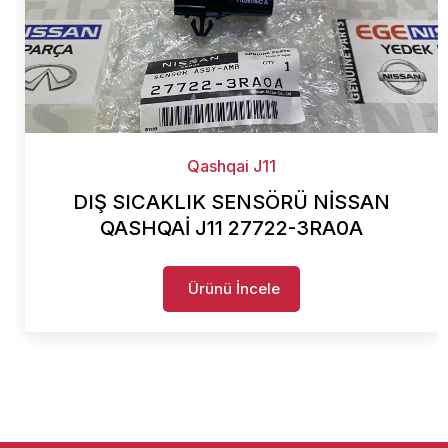
Qashqai J11
DIŞ SICAKLIK SENSÖRÜ NİSSAN
QASHQAİ J11 27722-3RA0A
Ürünü İncele