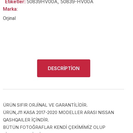
Etiketler:
50839HV00A
,
50839-HV00A
Marka:
Orjinal
DESCRIPTION
ÜRÜN SIFIR ORJİNAL VE GARANTİLİDİR.
ÜRÜN,J11 KASA 2017-2020 MODELLER ARASI NISSAN
QASHQAILER İÇİNDİR.
BÜTÜN FOTOĞRAFLAR KENDİ ÇEKİMİMİZ OLUP