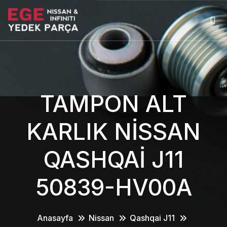
TAMPON ALT
KARLIK NİSSAN
QASHQAİ J11
50839-HV00A
Anasayfa
Nissan
Qashqai J11