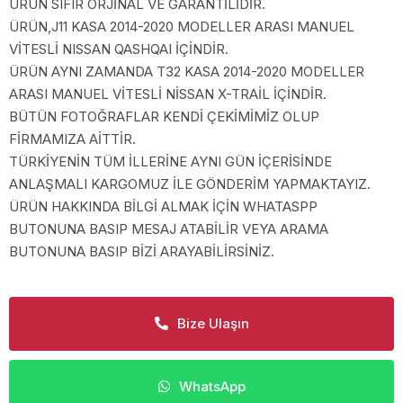
ÜRÜN SIFIR ORJİNAL VE GARANTİLİDİR.
ÜRÜN,J11 KASA 2014-2020 MODELLER ARASI MANUEL
VİTESLİ NISSAN QASHQAI İÇİNDİR.
ÜRÜN AYNI ZAMANDA T32 KASA 2014-2020 MODELLER
ARASI MANUEL VİTESLİ NİSSAN X-TRAİL İÇİNDİR.
BÜTÜN FOTOĞRAFLAR KENDİ ÇEKİMİMİZ OLUP
FİRMAMIZA AİTTİR.
TÜRKİYENİN TÜM İLLERİNE AYNI GÜN İÇERİSİNDE
ANLAŞMALI KARGOMUZ İLE GÖNDERİM YAPMAKTAYIZ.
ÜRÜN HAKKINDA BİLGİ ALMAK İÇİN WHATASPP
BUTONUNA BASIP MESAJ ATABİLİR VEYA ARAMA
BUTONUNA BASIP BİZİ ARAYABİLİRSİNİZ.
Bize Ulaşın
WhatsApp