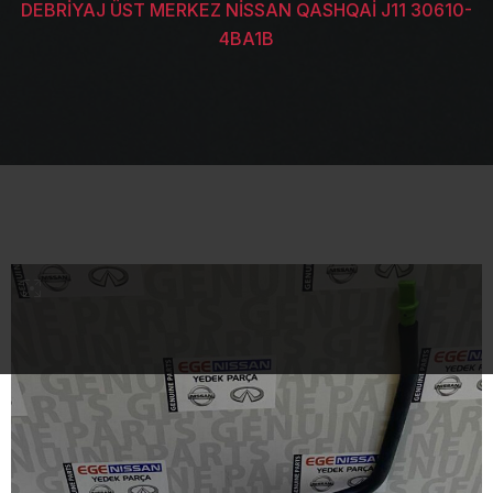
DEBRİYAJ ÜST MERKEZ NİSSAN QASHQAİ J11 30610-
4BA1B