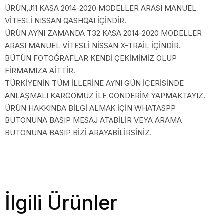
ÜRÜN,J11 KASA 2014-2020 MODELLER ARASI MANUEL
VİTESLİ NISSAN QASHQAI İÇİNDİR.
ÜRÜN AYNI ZAMANDA T32 KASA 2014-2020 MODELLER
ARASI MANUEL VİTESLİ NİSSAN X-TRAİL İÇİNDİR.
BÜTÜN FOTOĞRAFLAR KENDİ ÇEKİMİMİZ OLUP
FİRMAMIZA AİTTİR.
TÜRKİYENİN TÜM İLLERİNE AYNI GÜN İÇERİSİNDE
ANLAŞMALI KARGOMUZ İLE GÖNDERİM YAPMAKTAYIZ.
ÜRÜN HAKKINDA BİLGİ ALMAK İÇİN WHATASPP
BUTONUNA BASIP MESAJ ATABİLİR VEYA ARAMA
BUTONUNA BASIP BİZİ ARAYABİLİRSİNİZ.
İlgili Ürünler