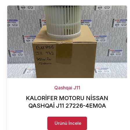
Qashqai J11
KALORİFER MOTORU NİSSAN
QASHQAİ J11 27226-4EM0A
Ürünü İncele