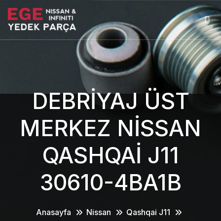
DEBRİYAJ ÜST
MERKEZ NİSSAN
QASHQAİ J11
30610-4BA1B
Anasayfa
Nissan
Qashqai J11