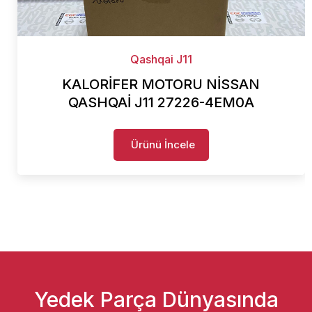
Qashqai J11
KALORİFER MOTORU NİSSAN
QASHQAİ J11 27226-4EM0A
Ürünü İncele
Yedek Parça Dünyasında