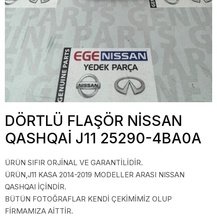
DÖRTLÜ FLAŞÖR NİSSAN
QASHQAİ J11 25290-4BA0A
ÜRÜN SIFIR ORJİNAL VE GARANTİLİDİR.
ÜRÜN,J11 KASA 2014-2019 MODELLER ARASI NISSAN
QASHQAI İÇİNDİR.
BÜTÜN FOTOĞRAFLAR KENDİ ÇEKİMİMİZ OLUP
FİRMAMIZA AİTTİR.