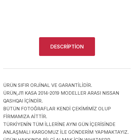
DESCRIPTION
ÜRÜN SIFIR ORJİNAL VE GARANTİLİDİR.
ÜRÜN,J11 KASA 2014-2019 MODELLER ARASI NISSAN
QASHQAI İÇİNDİR.
BÜTÜN FOTOĞRAFLAR KENDİ ÇEKİMİMİZ OLUP
FİRMAMIZA AİTTİR.
TÜRKİYENİN TÜM İLLERİNE AYNI GÜN İÇERİSİNDE
ANLAŞMALI KARGOMUZ İLE GÖNDERİM YAPMAKTAYIZ.
ÜRÜN HAKKINDA BİLGİ ALMAK İÇİN WHATASPP