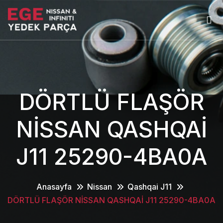
DÖRTLÜ FLAŞÖR
NİSSAN QASHQAİ
J11 25290-4BA0A
Anasayfa
Nissan
Qashqai J11
DÖRTLÜ FLAŞÖR NİSSAN QASHQAİ J11 25290-4BA0A