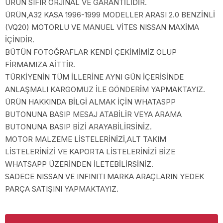
ÜRÜN SIFIR ORJİNAL VE GARANTİLİDİR.
ÜRÜN,A32 KASA 1996-1999 MODELLER ARASI 2.0 BENZİNLİ
(VQ20) MOTORLU VE MANUEL VİTES NISSAN MAXİMA
İÇİNDİR.
BÜTÜN FOTOĞRAFLAR KENDİ ÇEKİMİMİZ OLUP
FİRMAMIZA AİTTİR.
TÜRKİYENİN TÜM İLLERİNE AYNI GÜN İÇERİSİNDE
ANLAŞMALI KARGOMUZ İLE GÖNDERİM YAPMAKTAYIZ.
ÜRÜN HAKKINDA BİLGİ ALMAK İÇİN WHATASPP
BUTONUNA BASIP MESAJ ATABİLİR VEYA ARAMA
BUTONUNA BASIP BİZİ ARAYABİLİRSİNİZ.
MOTOR MALZEME LİSTELERİNİZİ,ALT TAKIM
LİSTELERİNİZİ VE KAPORTA LİSTELERİNİZİ BİZE
WHATSAPP ÜZERİNDEN İLETEBİLİRSİNİZ.
SADECE NISSAN VE INFINITI MARKA ARAÇLARIN YEDEK
PARÇA SATIŞINI YAPMAKTAYIZ.