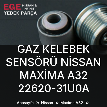
GAZ KELEBEK
SENSÖRÜ NİSSAN
MAXİMA A32
22620-31U0A
Anasayfa
Nissan
Maxima A32