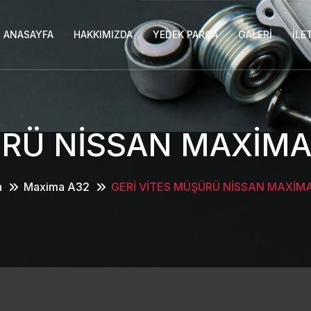
ANASAYFA
HAKKIMIZDA
YEDEK PARÇA
GALERI
İLE
ÜRÜ NİSSAN MAXİMA 
n
Maxima A32
GERİ VİTES MÜŞÜRÜ NİSSAN MAXİM