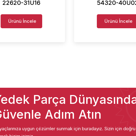
22620-31U16
54320-40U0
Ürünü İncele
Ürünü İncele
edek Parça Dünyasınd
üvenle Adım Atın
iyaçlarınıza uygun çözümler sunmak için buradayız. Sizin için doğr