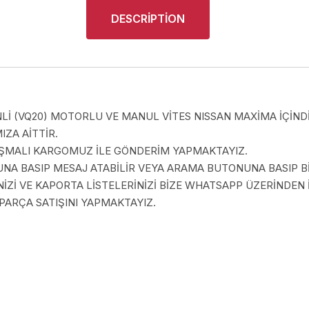
DESCRIPTION
NLİ (VQ20) MOTORLU VE MANUL VİTES NISSAN MAXİMA İÇİNDİ
ZA AİTTİR.
LAŞMALI KARGOMUZ İLE GÖNDERİM YAPMAKTAYIZ.
A BASIP MESAJ ATABİLİR VEYA ARAMA BUTONUNA BASIP BİZ
İZİ VE KAPORTA LİSTELERİNİZİ BİZE WHATSAPP ÜZERİNDEN İ
PARÇA SATIŞINI YAPMAKTAYIZ.