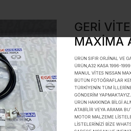
GERİ VİT
MAXİMA A
ÜRÜN SIFIR ORJİNAL VE G
ÜRÜN,A32 KASA 1996-1999
MANUL VİTES NISSAN MAX
BÜTÜN FOTOĞRAFLAR KEND
TÜRKİYENİN TÜM İLLERİN
GÖNDERİM YAPMAKTAYIZ.
ÜRÜN HAKKINDA BİLGİ A
ATABİLİR VEYA ARAMA BUT
MOTOR MALZEME LİSTELER
LİSTELERİNİZİ BİZE WHAT