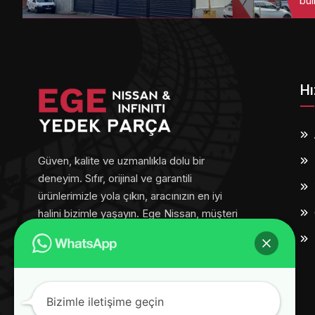
bul
Hı
Güven, kalite ve uzmanlıkla dolu bir
deneyim. Sıfır, orijinal ve garantili
ürünlerimizle yola çıkın, aracınızın en iyi
halini bizimle yaşayın. Ege Nissan, müşteri
memnuniyetini her adımda ön planda
tutar.
Bizimle iletişime geçin