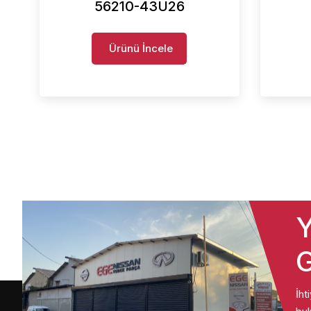
56210-43U26
Ürünü İncele
Y
G
İht