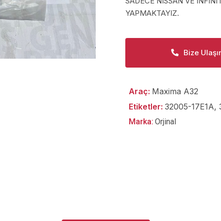
SADECE NISSAN VE INFINI
YAPMAKTAYIZ.
Bize Ulaşı
Araç:
Maxima A32
Etiketler:
32005-17E1A
,
Marka:
Orjinal