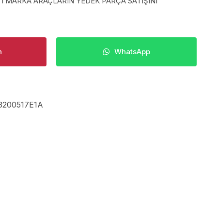
TI MARKA ARAÇLARIN YEDEK PARÇA SATIŞINI
n
WhatsApp
3200517E1A