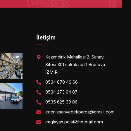
İletişim
Kazımdirik Mahallesi 2. Sanayi
Sitesi 301 sokak no21 Bronova
İZMİR
0534 878 46 66
0534 273 04 87
0535 625 39 86
egenissanyedekparca@gmail.com
caglayan.polat@hotmail.com