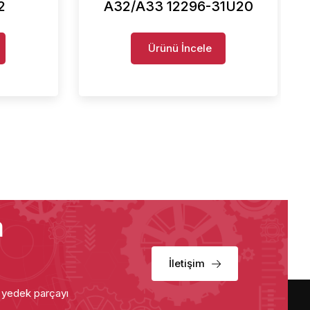
2
A32/A33 12296-31U20
Ürünü İncele
a
İletişim
u yedek parçayı