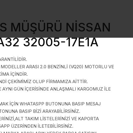
ES MÜŞÜRÜ NİSSAN
32 32005-17E1A
ARANTİLİDİR.
 MODELLER ARASI 2.0 BENZİNLİ (VQ20) MOTORLU VE
İMA İÇİNDİR.
İ ÇEKİMİMİZ OLUP FİRMAMIZA AİTTİR.
E AYNI GÜN İÇERİSİNDE ANLAŞMALI KARGOMUZ İLE
LMAK İÇİN WHATASPP BUTONUNA BASIP MESAJ
ONUNA BASIP BİZİ ARAYABİLİRSİNİZ.
İNİZİ,ALT TAKIM LİSTELERİNİZİ VE KAPORTA
SAPP ÜZERİNDEN İLETEBİLİRSİNİZ.