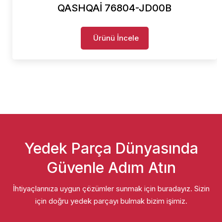
QASHQAİ 76804-JD00B
Ürünü İncele
Yedek Parça Dünyasında
Güvenle Adım Atın
İhtiyaçlarınıza uygun çözümler sunmak için buradayız. Sizin
için doğru yedek parçayı bulmak bizim işimiz.