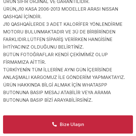
ÜRÜN SIFIR ORJİNAL VE GARANTİLİDİR.
ÜRÜN,J10 KASA 2006-2013 MODELLER ARASI NISSAN
QASHQAİ İÇİNDİR.
J10 QASHQAİLERDE 3 ADET KALORİFER YÖNLENDİRME
MOTORU BULUNMAKTADIR VE 3Ü DE BİRBİRİNDEN
FARKLIDIR.LÜTFEN SİPARİŞ VERİRKEN HANGİSİNE
İHTİYACINIZ OLDUĞUNU BELİRTİNİZ.
BÜTÜN FOTOĞRAFLAR KENDİ ÇEKİMİMİZ OLUP
FİRMAMIZA AİTTİR.
TÜRKİYENİN TÜM İLLERİNE AYNI GÜN İÇERİSİNDE
ANLAŞMALI KARGOMUZ İLE GÖNDERİM YAPMAKTAYIZ.
ÜRÜN HAKKINDA BİLGİ ALMAK İÇİN WHATASPP
BUTONUNA BASIP MESAJ ATABİLİR VEYA ARAMA
BUTONUNA BASIP BİZİ ARAYABİLİRSİNİZ.
Bize Ulaşın