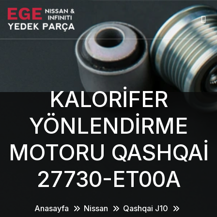
KALORİFER
YÖNLENDİRME
MOTORU QASHQAİ
27730-ET00A
Anasayfa
Nissan
Qashqai J10