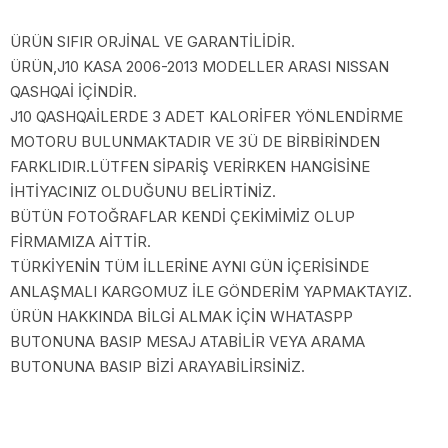
ÜRÜN SIFIR ORJİNAL VE GARANTİLİDİR.
ÜRÜN,J10 KASA 2006-2013 MODELLER ARASI NISSAN
QASHQAİ İÇİNDİR.
J10 QASHQAİLERDE 3 ADET KALORİFER YÖNLENDİRME
MOTORU BULUNMAKTADIR VE 3Ü DE BİRBİRİNDEN
FARKLIDIR.LÜTFEN SİPARİŞ VERİRKEN HANGİSİNE
İHTİYACINIZ OLDUĞUNU BELİRTİNİZ.
BÜTÜN FOTOĞRAFLAR KENDİ ÇEKİMİMİZ OLUP
FİRMAMIZA AİTTİR.
TÜRKİYENİN TÜM İLLERİNE AYNI GÜN İÇERİSİNDE
ANLAŞMALI KARGOMUZ İLE GÖNDERİM YAPMAKTAYIZ.
ÜRÜN HAKKINDA BİLGİ ALMAK İÇİN WHATASPP
BUTONUNA BASIP MESAJ ATABİLİR VEYA ARAMA
BUTONUNA BASIP BİZİ ARAYABİLİRSİNİZ.