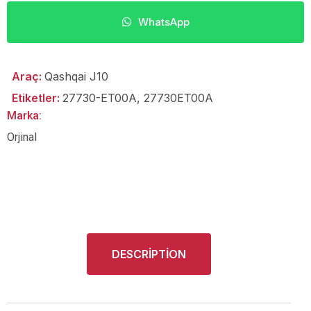
WhatsApp
Araç:
Qashqai J10
Etiketler:
27730-ET00A
,
27730ET00A
Marka:
Orjinal
DESCRIPTION