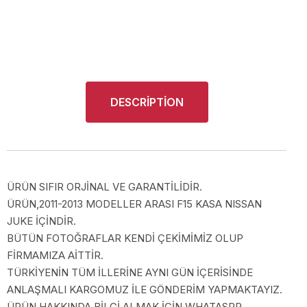
DESCRIPTION
ÜRÜN SIFIR ORJİNAL VE GARANTİLİDİR.
ÜRÜN,2011-2013 MODELLER ARASI F15 KASA NISSAN
JUKE İÇİNDİR.
BÜTÜN FOTOĞRAFLAR KENDİ ÇEKİMİMİZ OLUP
FİRMAMIZA AİTTİR.
TÜRKİYENİN TÜM İLLERİNE AYNI GÜN İÇERİSİNDE
ANLAŞMALI KARGOMUZ İLE GÖNDERİM YAPMAKTAYIZ.
ÜRÜN HAKKINDA BİLGİ ALMAK İÇİN WHATASPP