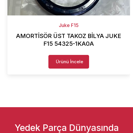
Juke F15
AMORTİSÖR ÜST TAKOZ BİLYA JUKE
F15 54325-1KA0A
Ürünü İncele
Yedek Parça Dünyasında