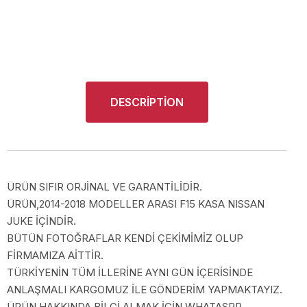
DESCRIPTION
ÜRÜN SIFIR ORJİNAL VE GARANTİLİDİR.
ÜRÜN,2014-2018 MODELLER ARASI F15 KASA NISSAN
JUKE İÇİNDİR.
BÜTÜN FOTOĞRAFLAR KENDİ ÇEKİMİMİZ OLUP
FİRMAMIZA AİTTİR.
TÜRKİYENİN TÜM İLLERİNE AYNI GÜN İÇERİSİNDE
ANLAŞMALI KARGOMUZ İLE GÖNDERİM YAPMAKTAYIZ.
ÜRÜN HAKKINDA BİLGİ ALMAK İÇİN WHATASPP