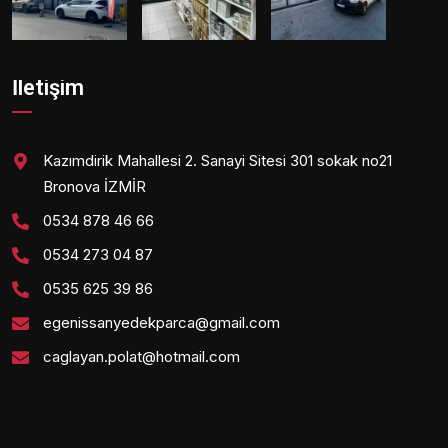
İletişim
Kazımdirik Mahallesi 2. Sanayi Sitesi 301 sokak no21
Bronova İZMİR
0534 878 46 66
0534 273 04 87
0535 625 39 86
egenissanyedekparca@gmail.com
caglayan.polat@hotmail.com