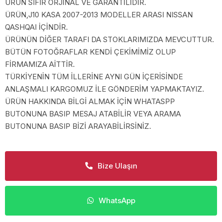
ÜRÜN SIFIR ORJİNAL VE GARANTİLİDİR.
ÜRÜN,J10 KASA 2007-2013 MODELLER ARASI NISSAN
QASHQAI İÇİNDİR.
ÜRÜNÜN DİĞER TARAFI DA STOKLARIMIZDA MEVCUTTUR.
BÜTÜN FOTOĞRAFLAR KENDİ ÇEKİMİMİZ OLUP
FİRMAMIZA AİTTİR.
TÜRKİYENİN TÜM İLLERİNE AYNI GÜN İÇERİSİNDE
ANLAŞMALI KARGOMUZ İLE GÖNDERİM YAPMAKTAYIZ.
ÜRÜN HAKKINDA BİLGİ ALMAK İÇİN WHATASPP
BUTONUNA BASIP MESAJ ATABİLİR VEYA ARAMA
BUTONUNA BASIP BİZİ ARAYABİLİRSİNİZ.
Bize Ulaşın
WhatsApp