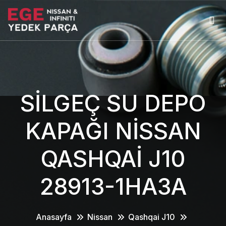
SİLGEÇ SU DEPO
KAPAĞI NİSSAN
QASHQAİ J10
28913-1HA3A
Anasayfa
Nissan
Qashqai J10