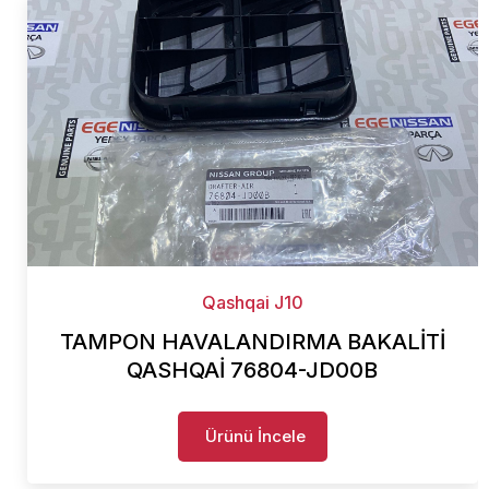
Qashqai J10
TAMPON HAVALANDIRMA BAKALİTİ
QASHQAİ 76804-JD00B
Ürünü İncele