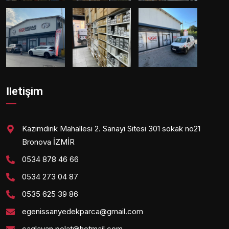
İletişim
Kazımdirik Mahallesi 2. Sanayi Sitesi 301 sokak no21
Bronova İZMİR
0534 878 46 66
0534 273 04 87
0535 625 39 86
egenissanyedekparca@gmail.com
caglayan.polat@hotmail.com