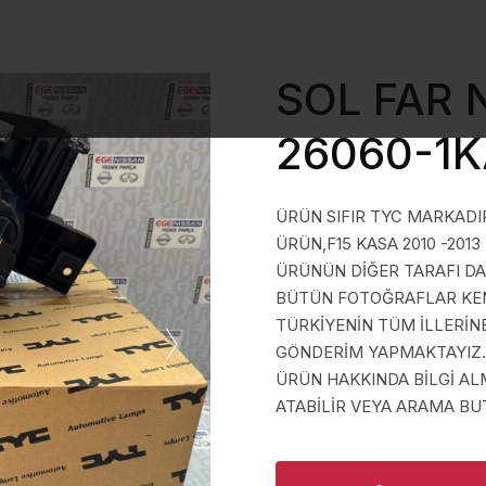
SOL FAR 
26060-1
ÜRÜN SIFIR TYC MARKADIR
ÜRÜN,F15 KASA 2010 -2013
ÜRÜNÜN DİĞER TARAFI D
BÜTÜN FOTOĞRAFLAR KEND
TÜRKİYENİN TÜM İLLERİN
GÖNDERİM YAPMAKTAYIZ.
ÜRÜN HAKKINDA BİLGİ A
ATABİLİR VEYA ARAMA BUT