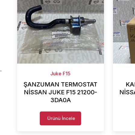
Juke F15
ŞANZUMAN TERMOSTAT
KA
NİSSAN JUKE F15 21200-
NİSS
3DA0A
Ürünü İncele