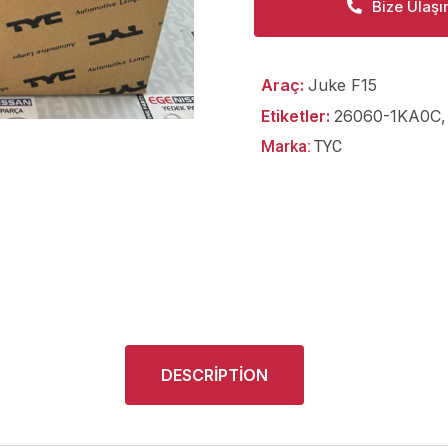
Bize Ulaşı
Araç:
Juke F15
Etiketler:
26060-1KA0C
Marka:
TYC
DESCRIPTION