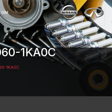
TIŞIM
060-1KA0C
060-1KA0C