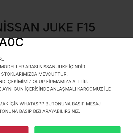
NİSSAN JUKE F15
KA0C
..
 MODELLER ARASI NISSAN JUKE İÇİNDİR.
A STOKLARIMIZDA MEVCUTTUR.
İ ÇEKİMİMİZ OLUP FİRMAMIZA AİTTİR.
E AYNI GÜN İÇERİSİNDE ANLAŞMALI KARGOMUZ İLE
LMAK İÇİN WHATASPP BUTONUNA BASIP MESAJ
ONUNA BASIP BİZİ ARAYABİLİRSİNİZ.