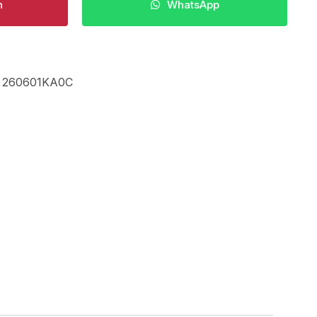
n
WhatsApp
,
260601KA0C