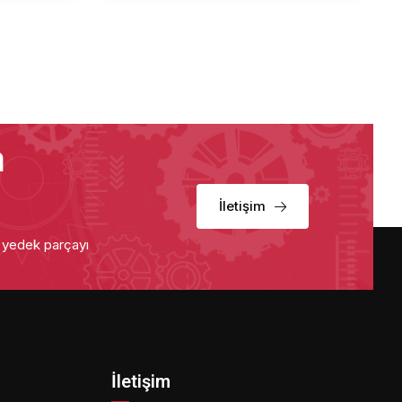
a
İletişim
u yedek parçayı
İletişim