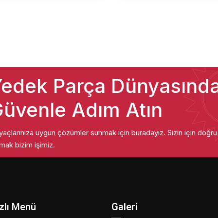
edek Parça Dünyasınd
üvenle Adım Atın
iyaçlarınıza uygun çözümler sunmak için buradayız. Sizin için doğr
mak bizim işimiz.
zlı Menü
Galeri