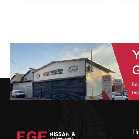
Y
G
İht
bul
Hı