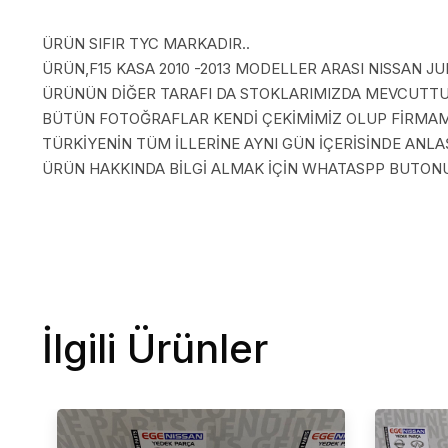
ÜRÜN SIFIR TYC MARKADIR..
ÜRÜN,F15 KASA 2010 -2013 MODELLER ARASI NISSAN JUK
ÜRÜNÜN DİĞER TARAFI DA STOKLARIMIZDA MEVCUTTU
BÜTÜN FOTOĞRAFLAR KENDİ ÇEKİMİMİZ OLUP FİRMAMI
TÜRKİYENİN TÜM İLLERİNE AYNI GÜN İÇERİSİNDE AN
ÜRÜN HAKKINDA BİLGİ ALMAK İÇİN WHATASPP BUTONUN
İlgili Ürünler