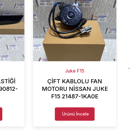
Juke F15
STİĞİ
ÇİFT KABLOLU FAN
90812-
MOTORU NİSSAN JUKE
F15 21487-1KA0E
Ürünü İncele