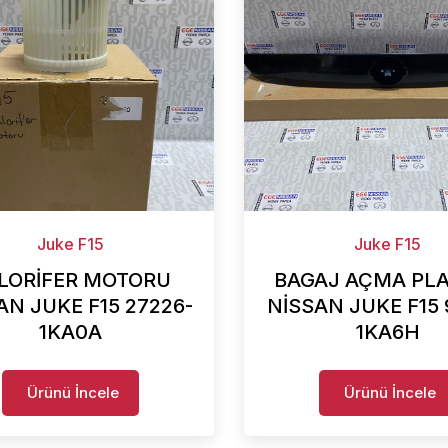
Juke F15
Juke F15
LORİFER MOTORU
BAGAJ AÇMA PLA
AN JUKE F15 27226-
NİSSAN JUKE F15 
1KA0A
1KA6H
Ürünü İncele
Ürünü İncele