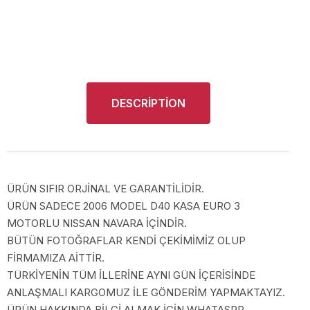
DESCRIPTION
ÜRÜN SIFIR ORJİNAL VE GARANTİLİDİR.
ÜRÜN SADECE 2006 MODEL D40 KASA EURO 3
MOTORLU NISSAN NAVARA İÇİNDİR.
BÜTÜN FOTOĞRAFLAR KENDİ ÇEKİMİMİZ OLUP
FİRMAMIZA AİTTİR.
TÜRKİYENİN TÜM İLLERİNE AYNI GÜN İÇERİSİNDE
ANLAŞMALI KARGOMUZ İLE GÖNDERİM YAPMAKTAYIZ.
ÜRÜN HAKKINDA BİLGİ ALMAK İÇİN WHATASPP