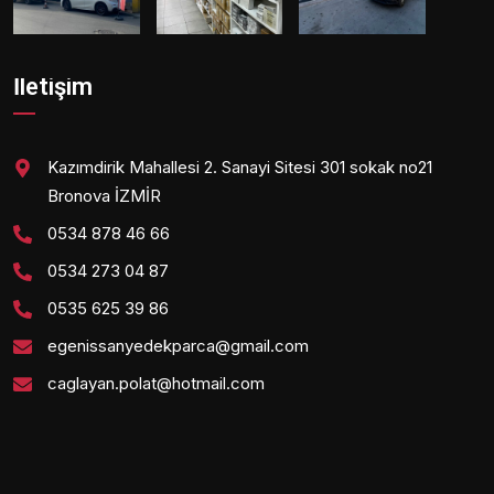
İletişim
Kazımdirik Mahallesi 2. Sanayi Sitesi 301 sokak no21
Bronova İZMİR
0534 878 46 66
0534 273 04 87
0535 625 39 86
egenissanyedekparca@gmail.com
caglayan.polat@hotmail.com