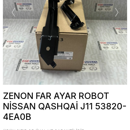
ZENON FAR AYAR ROBOT
NİSSAN QASHQAİ J11 53820-
4EA0B