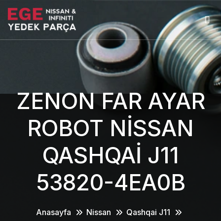
ZENON FAR AYAR
ROBOT NİSSAN
QASHQAİ J11
53820-4EA0B
Anasayfa
Nissan
Qashqai J11