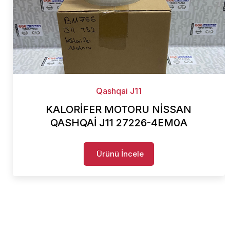
Qashqai J11
KALORİFER MOTORU NİSSAN
QASHQAİ J11 27226-4EM0A
Ürünü İncele