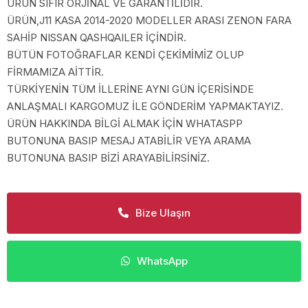
ÜRÜN SIFIR ORJİNAL VE GARANTİLİDİR.
ÜRÜN,J11 KASA 2014-2020 MODELLER ARASI ZENON FARA
SAHİP NISSAN QASHQAILER İÇİNDİR.
BÜTÜN FOTOĞRAFLAR KENDİ ÇEKİMİMİZ OLUP
FİRMAMIZA AİTTİR.
TÜRKİYENİN TÜM İLLERİNE AYNI GÜN İÇERİSİNDE
ANLAŞMALI KARGOMUZ İLE GÖNDERİM YAPMAKTAYIZ.
ÜRÜN HAKKINDA BİLGİ ALMAK İÇİN WHATASPP
BUTONUNA BASIP MESAJ ATABİLİR VEYA ARAMA
BUTONUNA BASIP BİZİ ARAYABİLİRSİNİZ.
Bize Ulaşın
WhatsApp