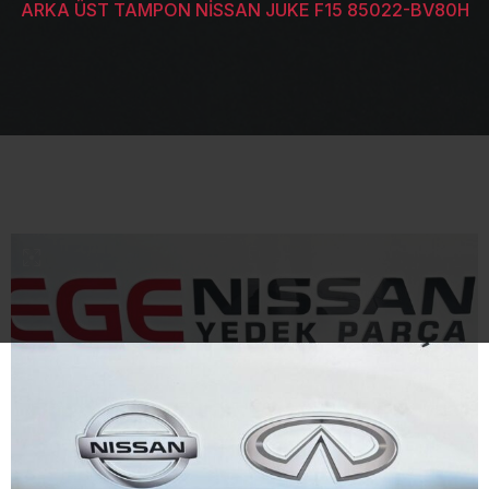
ARKA ÜST TAMPON NİSSAN JUKE F15 85022-BV80H